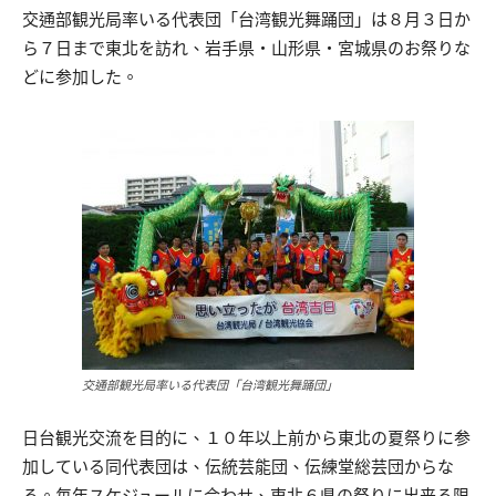
交通部観光局率いる代表団「台湾観光舞踊団」は８月３日か
ら７日まで東北を訪れ、岩手県・山形県・宮城県のお祭りな
どに参加した。
交通部観光局率いる代表団「台湾観光舞踊団」
日台観光交流を目的に、１０年以上前から東北の夏祭りに参
加している同代表団は、伝統芸能団、伝練堂総芸団からな
る。毎年スケジュールに合わせ、東北６県の祭りに出来る限