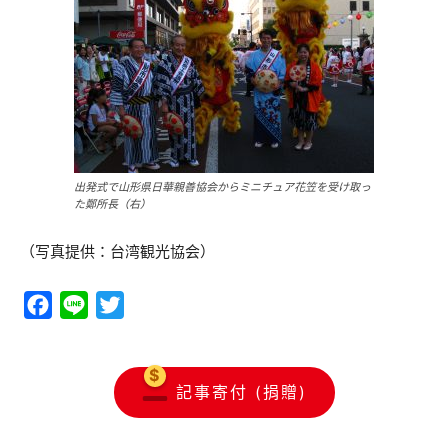
出発式で山形県日華親善協会からミニチュア花笠を受け取っ
た鄭所長（右）
（写真提供：台湾観光協会）
Facebook
Line
Twitter
記事寄付 (捐贈)