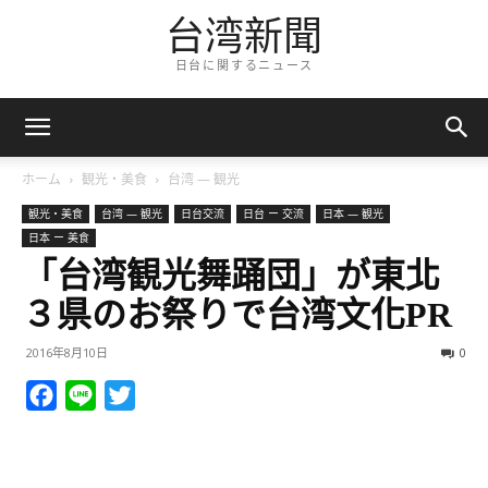
台湾新聞
日台に関するニュース
ホーム
観光・美食
台湾 — 観光
観光・美食
台湾 — 観光
日台交流
日台 ー 交流
日本 — 観光
日本 ー 美食
「台湾観光舞踊団」が東北
３県のお祭りで台湾文化PR
2016年8月10日
0
Facebook
Line
Twitter