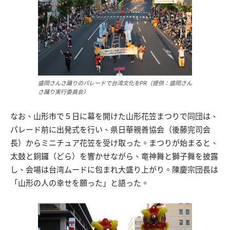
盛岡さんさ踊りのパレードで台湾文化をPR（提供：盛岡さん
さ踊り実行委員会）
なお、山形市で５日に幕を開けた山形花笠まつりで同団は、
パレード前に出発式を行い、県日華親善協会（後藤完司会
長）からミニチュア花笠を受け取った。まつりが始まると、
太鼓と銅鑼（どら）を響かせながら、竜神舞と獅子舞を披露
し、会場は台湾ムードに包まれ大盛り上がり。陳慶宗団長は
「山形の人の幸せを願った」と語った。