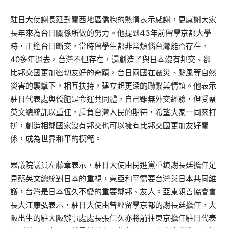
駐日大使謝長廷對關西地區僑胞的熱情表示感謝，更感謝大家
長年來為台日關係所做的努力。他提到43年前留學京都大學
時，正逢台日斷交，當時留學生都非常煩惱台灣能否存在，
40多年過去，台灣不但存在，還創造了與日本沒有邦交、卻
比邦交國更加密切友好的奇蹟，台日兩國在震災、颱風等自然
災害的襲擊下，相互扶持，建立起更深的聯繫與情誼。他表示
駐日代表處與僑胞是命運共同體，自己雖無外交經驗，但受蔡
英文總統託以重任，肩負台灣人民的期待，希望大家一同來打
拼，創造相鄰國家沒有邦交也可以擁有比邦交國更加友好關
係，成為世界和平的模範。
眾議院議員左藤章表示，駐日大使由民進黨重鎮謝長廷擔任足
見蔡英文總統對日本的重視，東亞和平需要台灣與日本共同維
護，台灣是日本恆久不變的重要鄰邦、友人。亞東親善協會會
長大江康弘表示，駐日大使由曾經留學京都的謝長廷擔任，大
阪出生的駐大阪辦事處處長張仁久亦將前往東京擔任駐日代表