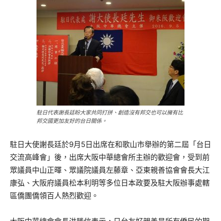
駐日代表謝長廷盼大家共同打拼、創造沒有邦交也可以擁有比
邦交國更加友好的台日關係。
駐日大使謝長廷於9月5日出席在和歌山市舉辦的第二屆「台日
交流高峰會」後，出席大阪中華總會所主辦的歡迎會，受到前
眾議員中山正暉、眾議院議員左藤章、亞東親善協會會長大江
康弘、大阪府議員松本利明等多位日本政要及駐大阪辦事處轄
區僑團僑領百人熱烈歡迎。