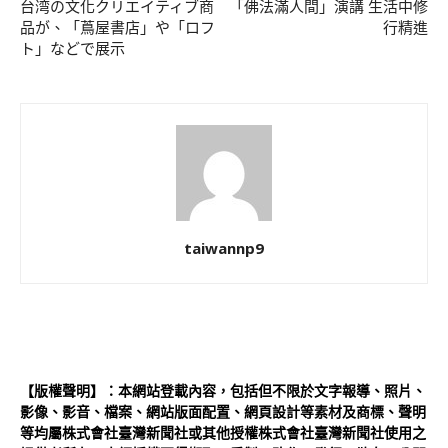
台湾の文化クリエイティブ商
「佛法滿人間」演講 生活中修
品が、「蔦屋書店」や「ロフ
行精進
ト」などで展示
taiwannp9
【版權聲明】：本網站登載內容，包括但不限於文字報導、照片、
影像、影音、檔案、網站版面配置、網頁設計等素材及商標、聲明
等均屬株式會社臺灣新聞社或其他授權株式會社臺灣新聞社使用之