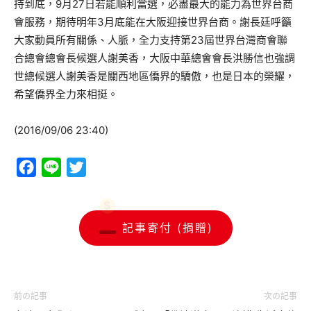
持到底，9月27日若能順利當選，必盡最大的能力為世界台商
會服務，期待明年3月底能在大阪迎接世界台商。謝長廷呼籲
大家動員所有關係、人脈，全力支持第23屆世界台灣商會聯
合總會總會長候選人謝美香，大阪中華總會會長洪勝信也強調
世總候選人謝美香是關西地區僑界的驕傲，也是日本的榮耀，
希望僑界全力來相挺。
(2016/09/06 23:40)
Facebook
Line
Twitter
記事寄付 (捐贈)
前の記事
次の記事