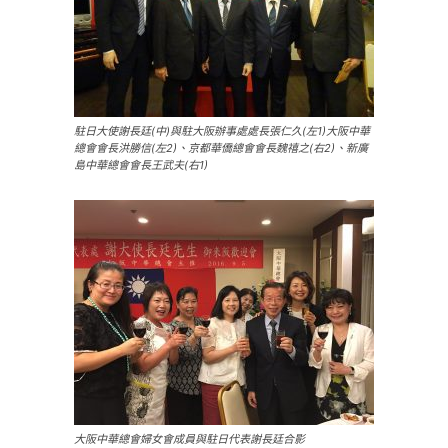
駐日大使謝長廷(中)與駐大阪辦事處處長張仁久(左1)大阪中華
總會會長洪勝信(左2)、京都華僑總會會長魏禧之(右2)、新廣
島中華總會會長王武夫(右1)
大阪中華總會婦女會成員與駐日代表謝長廷合影