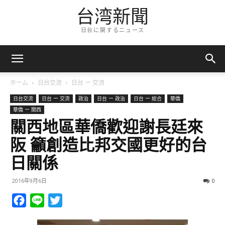
台湾新聞
日台に関するニュース
ホーム
日台交流
日台 ー 交流
日台交流
日台 ー 交流
政治
日台 ー 政治
日台 ー 総合
華僑
華僑 ー 関西
關西地區華僑歡迎謝長廷來
阪 籲創造比邦交國更好的台
日關係
2016年9月6日
0
Facebook
Line
Twitter