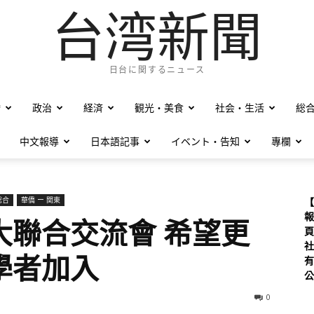
台湾新聞
日台に関するニュース
僑
政治
経済
観光・美食
社会・生活
総
中文報導
日本語記事
イベント・告知
專欄
総合
華僑 ー 関東
【
報
大聯合交流會 希望更
頁
社
學者加入
有
公
0