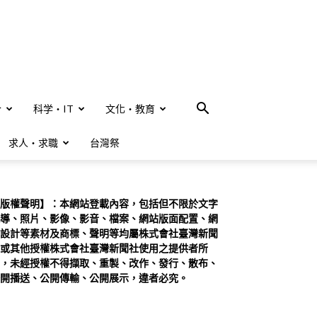
合
科学・IT
文化・教育
求人・求職
台灣祭
版權聲明】：本網站登載內容，包括但不限於文字
導、照片、影像、影音、檔案、網站版面配置、網
設計等素材及商標、聲明等均屬株式會社臺灣新聞
或其他授權株式會社臺灣新聞社使用之提供者所
，未經授權不得擷取、重製、改作、發行、散布、
開播送、公開傳輸、公開展示，違者必究。