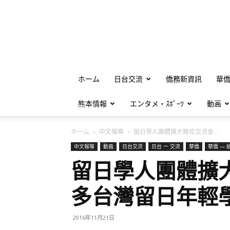
ホーム
日台交流
僑務新資訊
華
熊本情報
エンタメ・ｽﾎﾟｰﾂ
動画
ホーム
中文報導
留日學人團體擴大聯合交流會...
中文報導
動画
日台交流
日台 ー 交流
華僑
華僑 — 
留日學人團體擴
多台灣留日年輕
2016年11月21日