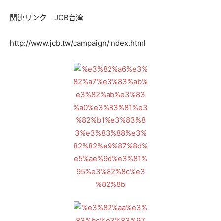
関連リンク JCB台湾
http://www.jcb.tw/campaign/index.html