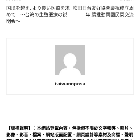
国境を越え､より良い医療を求
吹田日台友好協會慶祝成立周
めて ～台湾の生殖医療の説
年 續推動兩國民間交流
明会～
taiwannposa
【版權聲明】：本網站登載內容，包括但不限於文字報導、照片、
影像、影音、檔案、網站版面配置、網頁設計等素材及商標、聲明