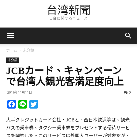
台湾新聞
日台に関するニュース
ホーム
未分類
未分類
JCBカード、キャンペーン
で台湾人観光客満足度向上
2016年11月11日
0
Facebook
Line
Twitter
大手クレジットカード会社・JCBと、西日本鉄道等は、観光
バスの乗車券、タクシー乗車券をプレゼントする優待サービ
スを開始した。このサービスは外国人ユーザーが対象だが、