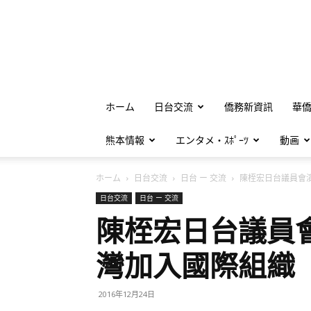
ホーム
日台交流
僑務新資訊
華
熊本情報
エンタメ・ｽﾎﾟｰﾂ
動画
ホーム
日台交流
日台 ー 交流
陳桎宏日台議員會演
日台交流
日台 ー 交流
陳桎宏日台議員
灣加入國際組織
2016年12月24日