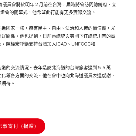
議員會將於明年２月前往台灣，屆時將會訪問總統府、立
席燈會的開幕式，他希望此行能有更多實際交流。
進國家一樣，擁有民主、自由、法治和人権的價值觀，尤
友好關係。他也提到，日前蔡總統與美國下任總統川普的電
陳桎宏呼籲支持台灣加入ICAO、UNFCCC和
海道的交流情況。去年造訪北海道的台灣旅客達到５５萬
文化等各方面的交流。他在會中也向北海道議員表達感謝，
示期待。
記事寄付 (捐贈)