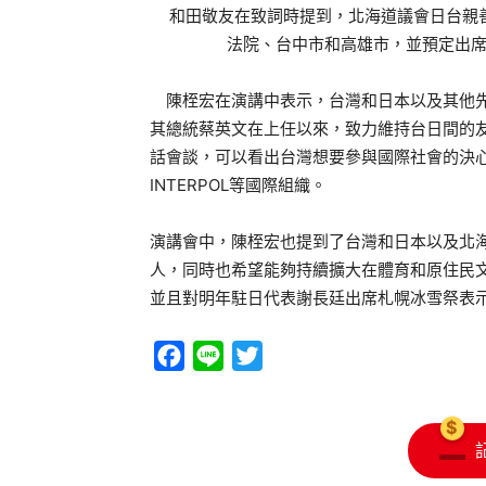
和田敬友在致詞時提到，北海道議會日台親善
法院、台中市和高雄市，並預定出
陳桎宏在演講中表示，台灣和日本以及其他先
其總統蔡英文在上任以來，致力維持台日間的
話會談，可以看出台灣想要參與國際社會的決心，
INTERPOL等國際組織。
演講會中，陳桎宏也提到了台灣和日本以及北
人，同時也希望能夠持續擴大在體育和原住民
並且對明年駐日代表謝長廷出席札幌冰雪祭表
Facebook
Line
Twitter