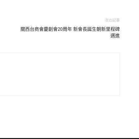
次の記事
關西台商會慶創會20周年 新會長誕生朝新里程碑
邁進