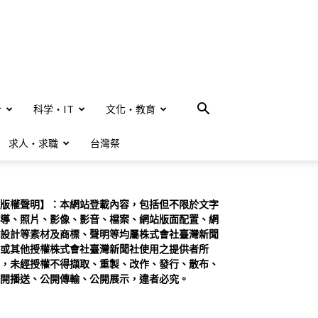
合
科学・IT
文化・教育
求人・求職
台灣祭
版權聲明】：本網站登載內容，包括但不限於文字
導、照片、影像、影音、檔案、網站版面配置、網
設計等素材及商標、聲明等均屬株式會社臺灣新聞
或其他授權株式會社臺灣新聞社使用之提供者所
，未經授權不得擷取、重製、改作、發行、散布、
開播送、公開傳輸、公開展示，違者必究。