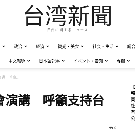
台湾新聞
日台に関するニュース
僑
政治
経済
観光・美食
社会・生活
総
中文報導
日本語記事
イベント・告知
專欄
講 呼籲...
【
報
會演講 呼籲支持台
頁
社
有
公
0