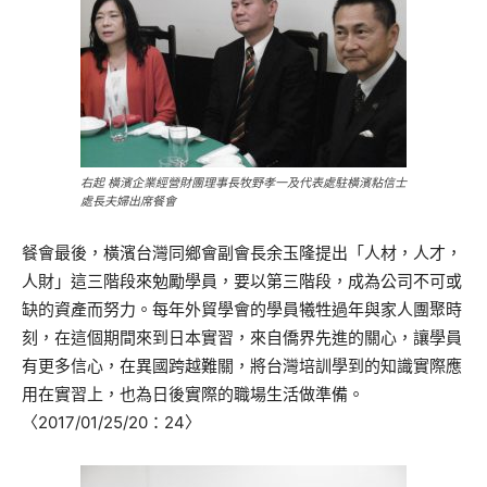
右起 橫濱企業經營財團理事長牧野孝一及代表處駐橫濱粘信士
處長夫婦出席餐會
餐會最後，橫濱台灣同鄉會副會長余玉隆提出「人材，人才，
人財」這三階段來勉勵學員，要以第三階段，成為公司不可或
缺的資產而努力。每年外貿學會的學員犧牲過年與家人團聚時
刻，在這個期間來到日本實習，來自僑界先進的關心，讓學員
有更多信心，在異國跨越難關，將台灣培訓學到的知識實際應
用在實習上，也為日後實際的職場生活做準備。
〈2017/01/25/20：24〉