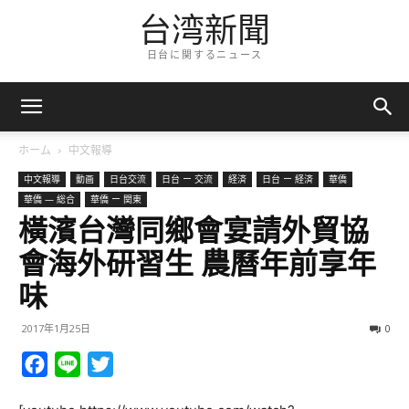
台湾新聞
日台に関するニュース
ホーム
中文報導
中文報導
動画
日台交流
日台 ー 交流
経済
日台 ー 経済
華僑
華僑 — 総合
華僑 ー 関東
橫濱台灣同鄉會宴請外貿協
會海外研習生 農曆年前享年
味
2017年1月25日
0
Facebook
Line
Twitter