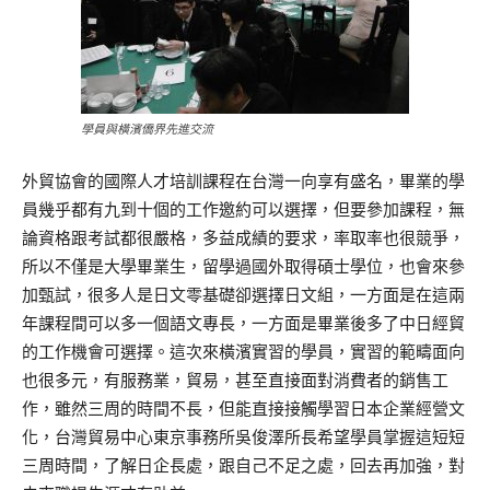
學員與橫濱僑界先進交流
外貿協會的國際人才培訓課程在台灣一向享有盛名，畢業的學
員幾乎都有九到十個的工作邀約可以選擇，但要參加課程，無
論資格跟考試都很嚴格，多益成績的要求，率取率也很競爭，
所以不僅是大學畢業生，留學過國外取得碩士學位，也會來參
加甄試，很多人是日文零基礎卻選擇日文組，一方面是在這兩
年課程間可以多一個語文專長，一方面是畢業後多了中日經貿
的工作機會可選擇。這次來橫濱實習的學員，實習的範疇面向
也很多元，有服務業，貿易，甚至直接面對消費者的銷售工
作，雖然三周的時間不長，但能直接接觸學習日本企業經營文
化，台灣貿易中心東京事務所吳俊澤所長希望學員掌握這短短
三周時間，了解日企長處，跟自己不足之處，回去再加強，對