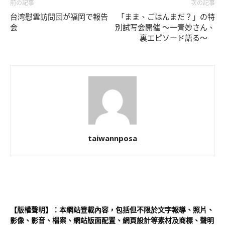
前の記事
次の記事
台湾慰霊訪問団が福岡で報告
「まま、ごはんまだ？」の特
会
別試写会開催 〜一青妙さん、
裏エピソード語る〜
taiwannposa
【版權聲明】：本網站登載內容，包括但不限於文字報導、照片、
影像、影音、檔案、網站版面配置、網頁設計等素材及商標、聲明