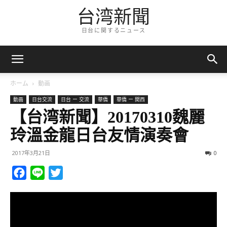
台湾新聞
日台に関するニュース
ホーム
動画
動画
日台交流
日台 ー 交流
華僑
華僑 ー 関西
【台湾新聞】20170310魏麗
玲溫金龍日台友情演奏會
2017年3月21日
0
Facebook
Line
Twitter