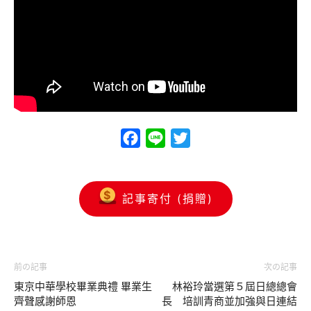
Facebook
Line
Twitter
記事寄付 (捐贈)
前の記事
次の記事
東京中華學校畢業典禮 畢業生
林裕玲當選第５屆日總總會
齊聲感謝師恩
長 培訓青商並加強與日連結