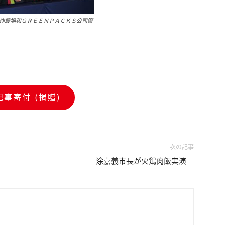
作農場和ＧＲＥＥＮＰＡＣＫＳ公司簽
記事寄付 (捐贈)
次の記事
涂嘉義市長が火鶏肉飯実演