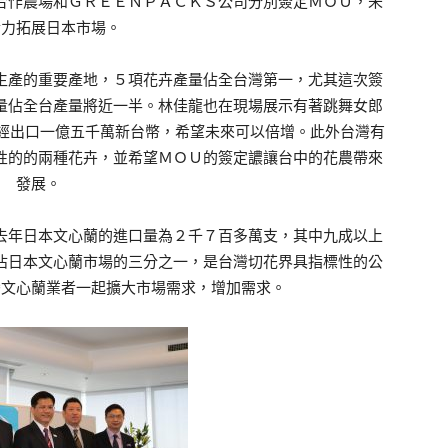
合作農場和ＧＲＥＥＮＰＡＣＫＳ公司分別簽定ＭＯＵ，未
合力拓展日本市場。
產的重要產地，５項花卉產量佔全台灣第一，尤其這次簽
量佔全台產量將近一半。林佳龍也在現場展示有著跳舞女郎
已經出口一億五千萬新台幣，希望未來可以倍增。此外台灣有
性的的兩種花卉，並希望ＭＯＵ的簽定譨讓台中的花農帶來
發展。
年日本文心蘭的進口量為２千７百多萬支，其中九成以上
佔日本文心蘭市場的三分之一，是台灣切花界具指標性的公
灣文心蘭業者一起擴大市場需求，增加需求。