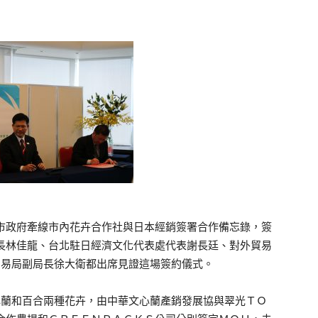
市政府牽線市內花卉合作社與日本經銷簽署合作備忘錄，簽
長林佳龍、台北駐日經濟文化代表處代表謝長廷、對外貿易
貿易局副局長徐大衛都出席見證這場簽約儀式。
蘭和百合兩種花卉，由中華文心蘭產銷發展協與翠光ＴＯ