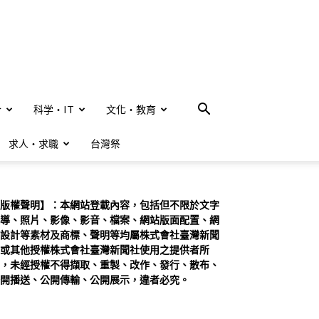
合
科学・IT
文化・教育
求人・求職
台灣祭
版權聲明】：本網站登載內容，包括但不限於文字
導、照片、影像、影音、檔案、網站版面配置、網
設計等素材及商標、聲明等均屬株式會社臺灣新聞
或其他授權株式會社臺灣新聞社使用之提供者所
，未經授權不得擷取、重製、改作、發行、散布、
開播送、公開傳輸、公開展示，違者必究。