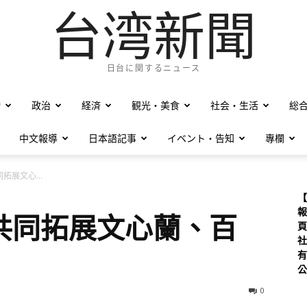
台湾新聞
日台に関するニュース
僑
政治
経済
観光・美食
社会・生活
総
中文報導
日本語記事
イベント・告知
專欄
拓展文心...
【
報
共同拓展文心蘭、百
頁
社
有
公
0