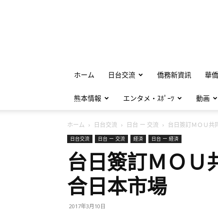
ホーム
日台交流
僑務新資訊
華
熊本情報
エンタメ・ｽﾎﾟｰﾂ
動画
ホーム
日台交流
日台 ー 交流
台日簽訂ＭＯＵ共同
日台交流
日台 ー 交流
経済
日台 ー 経済
台日簽訂ＭＯＵ
合日本市場
2017年3月10日