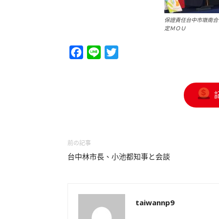
保證責任台中市墩南合
定ＭＯＵ
Facebook
Line
Twitter
前の記事
台中林市長、小池都知事と会談
taiwannp9