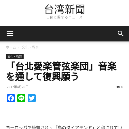
台湾新聞
日台に関するニュース
ホーム
文化・教育
文化・教育
「台北愛楽管弦楽団」音楽
を通して復興願う
2017年4月20日
0
Facebook
Line
Twitter
ヨーロッパで絶賛され、「島のダイアモンド」と称されてい