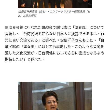
指揮者林天吉氏（右3）・コンサートマスター蘇顯達氏（右
2）と記念撮影
同演奏会後に行われた懇親会で謝代表は「望春風」について
言及し、「台湾民謡を知らない日本人に披露できる事は、非
常に良い交流である」と述べた。安倍洋子さんもまた、「台
湾民謡の『望春風』にはとても感動した。このような音楽を
通した文化交流が、日台関係においてさらに密接となるよう
期待したい」と述べた。