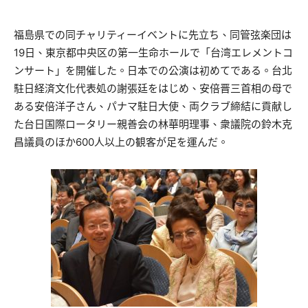
福島県での同チャリティーイベントに先立ち、同管弦楽団は
19日、東京都中央区の第一生命ホールで「台湾エレメントコ
ンサート」を開催した。日本での公演は初めてである。台北
駐日経済文化代表処の謝張廷をはじめ、安倍晋三首相の母で
ある安倍洋子さん、パナマ駐日大使、両クラブ締結に貢献し
た台日国際ロータリー親善会の林華明理事、衆議院の鈴木克
昌議員のほか600人以上の観客が足を運んだ。