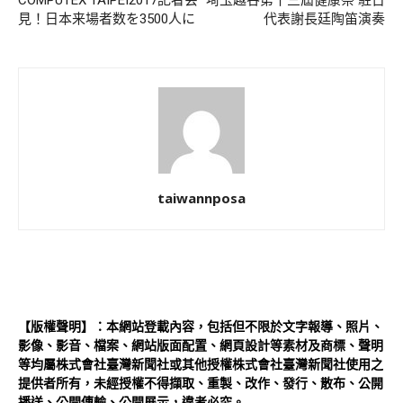
COMPUTEX TAIPEI2017記者会
埼玉越谷第十三屆健康祭 駐日
見！日本来場者数を3500人に
代表謝長廷陶笛演奏
taiwannposa
【版權聲明】：本網站登載內容，包括但不限於文字報導、照片、
影像、影音、檔案、網站版面配置、網頁設計等素材及商標、聲明
等均屬株式會社臺灣新聞社或其他授權株式會社臺灣新聞社使用之
提供者所有，未經授權不得擷取、重製、改作、發行、散布、公開
播送、公開傳輸、公開展示，違者必究。