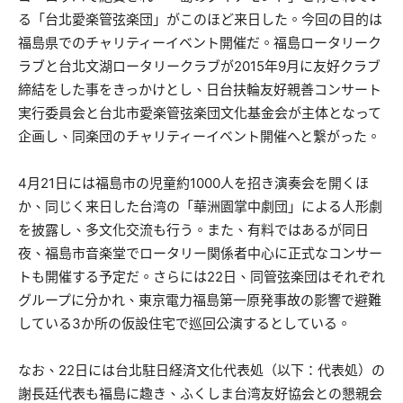
る「台北愛楽管弦楽団」がこのほど来日した。今回の目的は
福島県でのチャリティーイベント開催だ。福島ロータリーク
ラブと台北文湖ロータリークラブが2015年9月に友好クラブ
締結をした事をきっかけとし、日台扶輪友好親善コンサート
実行委員会と台北市愛楽管弦楽団文化基金会が主体となって
企画し、同楽団のチャリティーイベント開催へと繋がった。
4月21日には福島市の児童約1000人を招き演奏会を開くほ
か、同じく来日した台湾の「華洲園掌中劇団」による人形劇
を披露し、多文化交流も行う。また、有料ではあるが同日
夜、福島市音楽堂でロータリー関係者中心に正式なコンサー
トも開催する予定だ。さらには22日、同管弦楽団はそれぞれ
グループに分かれ、東京電力福島第一原発事故の影響で避難
している3か所の仮設住宅で巡回公演するとしている。
なお、
22
日には台北駐日経済文化代表処（以下：代表処）の
謝長廷代表も福島に趣き、ふくしま台湾友好協会との懇親会