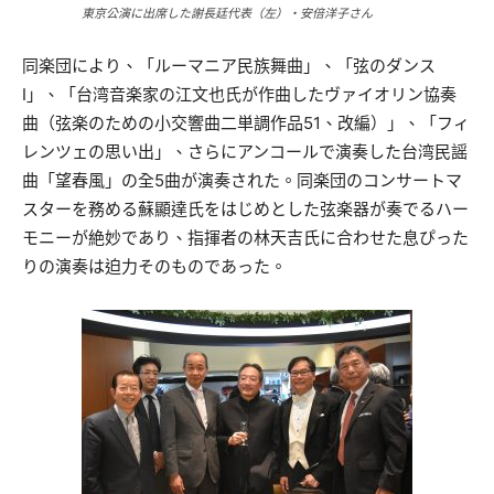
東京公演に出席した謝長廷代表（左）・安倍洋子さん
同楽団により、「ルーマニア民族舞曲」、「弦のダンス
Ⅰ」、「台湾音楽家の江文也氏が作曲したヴァイオリン協奏
曲（弦楽のための小交響曲二単調作品51、改編）」、「フィ
レンツェの思い出」、さらにアンコールで演奏した台湾民謡
曲「望春風」の全5曲が演奏された。同楽団のコンサートマ
スターを務める蘇顯達氏をはじめとした弦楽器が奏でるハー
モニーが絶妙であり、指揮者の林天吉氏に合わせた息ぴった
りの演奏は迫力そのものであった。