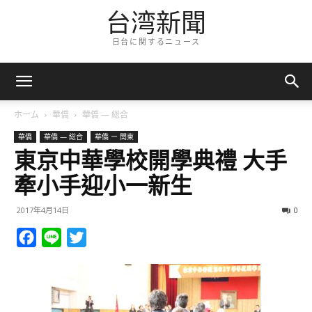
台湾新聞
日台に関するニュース
ホーム
華僑
華僑 — 総合
華僑
華僑 — 総合
華僑 ー 関東
東京中華學校開學典禮 大手
牽小手迎小一新生
2017年4月14日
0
Facebook
Line
Twitter