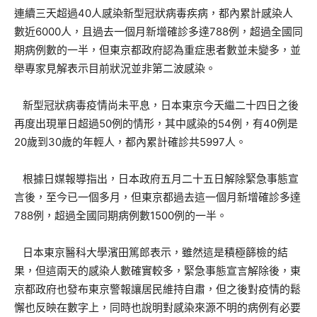
連續三天超過40人感染新型冠狀病毒疾病，都內累計感染人
數近6000人，且過去一個月新增確診多達788例，超過全國同
期病例數的一半，但東京都政府認為重症患者數並未變多，並
舉專家見解表示目前狀況並非第二波感染。
新型冠狀病毒疫情尚未平息，日本東京今天繼二十四日之後
再度出現單日超過50例的情形，其中感染的54例，有40例是
20歲到30歲的年輕人，都內累計確診共5997人。
根據日媒報導指出，日本政府五月二十五日解除緊急事態宣
言後，至今已一個多月，但東京都過去這一個月新增確診多達
788例，超過全國同期病例數1500例的一半。
日本東京醫科大學濱田篤郎表示，雖然這是積極篩檢的結
果，但這兩天的感染人數確實較多，緊急事態宣言解除後，東
京都政府也發布東京警報讓居民維持自肅，但之後對疫情的鬆
懈也反映在數字上，同時也說明對感染來源不明的病例有必要