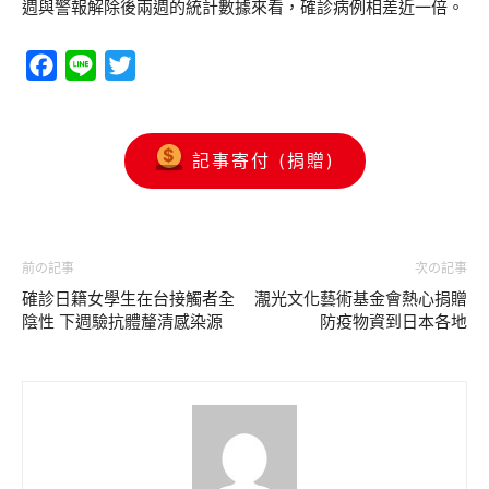
週與警報解除後兩週的統計數據來看，確診病例相差近一倍。
Facebook
Line
Twitter
記事寄付 (捐贈)
前の記事
次の記事
確診日籍女學生在台接觸者全
㵾光文化藝術基金會熱心捐贈
陰性 下週驗抗體釐清感染源
防疫物資到日本各地