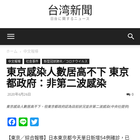
台湾新聞
日台に関するニュース
ホーム
中文報導
中文報導
社会事件
新型冠狀肺炎／コロナウイルス
東京感染人數居高不下 東京
都政府：非第二波感染
2020年6月26日
0
東京感染人數居高不下，但東京都政府認為目前狀況並非第二波感染(中央社提供)
Facebook
Line
Twitter
【東京／綜合報導】日本東京都今天單日新增54例確診，已