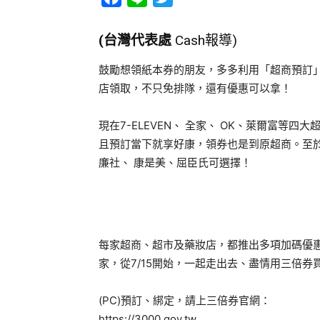
(台灣代表處
Cash報導)
鼓勵想領紙本券的朋友，多多利用「超商預訂」
店領取，不只免排隊，還有優惠可以拿！
現在7-ELEVEN、 全家、 OK、萊爾富等
且預訂當下就享好康，領券也是到原超商。至
廉社、 康是美、屈臣氏可選擇！
每家超商、超市及藥妝店，都推出多項加碼優
家，從7/15開始，一起走出去、盡情用三倍
(PC)預訂、綁定，請上三倍券官網：
https://3000.gov.tw