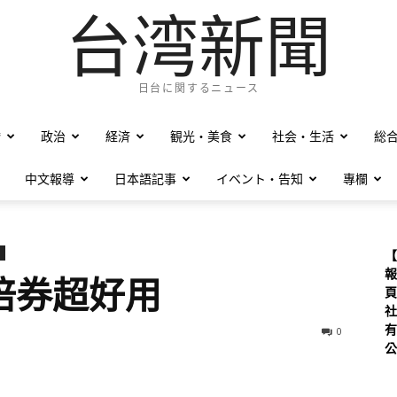
台湾新聞
日台に関するニュース
僑
政治
経済
観光・美食
社会・生活
総
中文報導
日本語記事
イベント・告知
專欄
【
報
倍券超好用
頁
社
有
0
公