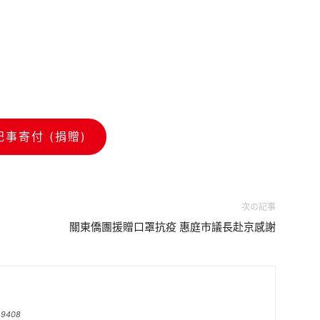
記事寄付 (捐贈)
次の記事
關東僑團援贈口罩抗疫 惠庭市議長赴京感謝
h9408