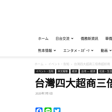
ホーム
日台交流
僑務新資訊
華
熊本情報
エンタメ・ｽﾎﾟｰﾂ
動画
ホーム
イベント・告知
台灣四大超商三倍券超好用
イベント・告知
中文報導
経済
台湾 — 経済
社会・生活
台灣四大超商三
2020年7月1日
Facebook
Line
Twitter