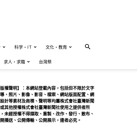
合
科学・IT
文化・教育
求人・求職
台灣祭
版權聲明】：本網站登載內容，包括但不限於文字
導、照片、影像、影音、檔案、網站版面配置、網
設計等素材及商標、聲明等均屬株式會社臺灣新聞
或其他授權株式會社臺灣新聞社使用之提供者所
，未經授權不得擷取、重製、改作、發行、散布、
開播送、公開傳輸、公開展示，違者必究。