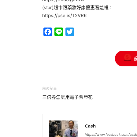
(star)超市跟藥妝好康優惠看這裡：
https://pse.is/T2VR6
Facebook
Line
Twitter
前の記事
三倍券怎麼用電子票證花
Cash
https://www.facebook.com/cas