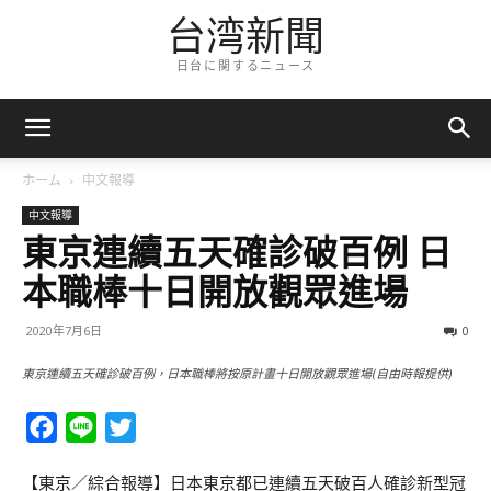
台湾新聞
日台に関するニュース
ホーム
中文報導
中文報導
東京連續五天確診破百例 日
本職棒十日開放觀眾進場
2020年7月6日
0
東京連續五天確診破百例，日本職棒將按原計畫十日開放觀眾進場(自由時報提供)
Facebook
Line
Twitter
【東京／綜合報導】日本東京都已連續五天破百人確診新型冠