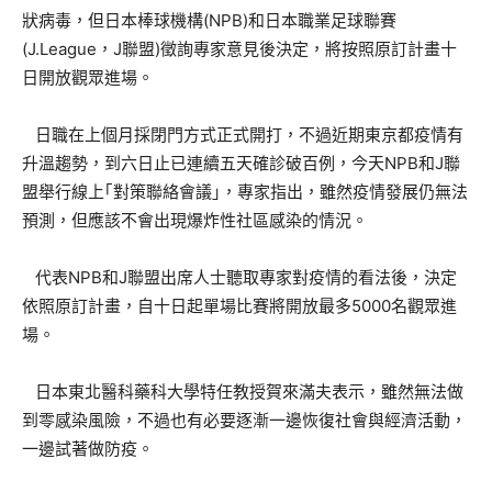
狀病毒，但日本棒球機構(NPB)和日本職業足球聯賽
(J.League，J聯盟)徵詢專家意見後決定，將按照原訂計畫十
日開放觀眾進場。
日職在上個月採閉門方式正式開打，不過近期東京都疫情有
升溫趨勢，到六日止已連續五天確診破百例，今天NPB和J聯
盟舉行線上｢對策聯絡會議｣，專家指出，雖然疫情發展仍無法
預測，但應該不會出現爆炸性社區感染的情況。
代表NPB和J聯盟出席人士聽取專家對疫情的看法後，決定
依照原訂計畫，自十日起單場比賽將開放最多5000名觀眾進
場。
日本東北醫科藥科大學特任教授賀來滿夫表示，雖然無法做
到零感染風險，不過也有必要逐漸一邊恢復社會與經濟活動，
一邊試著做防疫。