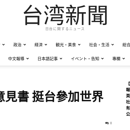
台湾新聞
日台に関するニュース
僑
政治
経済
観光・美食
社会・生活
総
中文報導
日本語記事
イベント・告知
專欄
【
報
意見書 挺台參加世界
頁
社
有
公
0