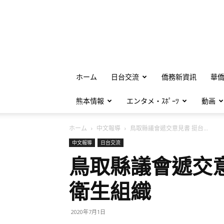
ホーム
日台交流
僑務新資訊
華
熊本情報
エンタメ・ｽﾎﾟｰﾂ
動画
ホーム
中文報導
鳥取縣議會遞交意見書 挺台...
中文報導
日台交流
鳥取縣議會遞交
衛生組織
2020年7月1日