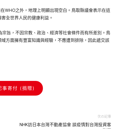
在WHO之外，地理上明顯出現空白。鳥取縣議會表示在這
損害全世界人民的健康利益。
為宗旨，不因宗教、政治、經濟等社會條件而有所差別。鳥
領域方面擁有豐富知識與經驗，不應遭到排除，因此遞交該
記事寄付 (捐贈)
次の記事
NHK訪日本台灣不動產協會 談疫情對台灣投資客