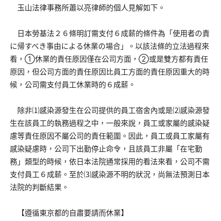
玉山法律事務所蕭以亮律師的個人見解如下。
日本勞基法２６條明訂需支付６成薪的條件為「使用者の責
に帰すべき事由による休業の場合」。以該法條的立法過程來
看，①休業的責任原因僅在公司方面，②或是雙方都有責任
原因，但公司方面的責任原因比員工方面的責任原因重大的時
候，公司需支付員工休業時的６成薪。
除非⑴感染源發生在公司提供的員工宿舍內或是⑵感染源發
生在該員工的執務過程之中，一般來說，員工或家屬的感染疑
慮等責任原因不屬公司的責任範圍。因此，員工或員工家屬有
感染疑慮時，公司下出勤停止命令，且該員工非屬「在宅勤
務」類型的時候，依日本法院通常採用的看法來看，公司不需
支付員工６成薪。至於⑶感染源不明的狀況，尚無法預測日本
法院的判斷結果。
【遵循東京都的自肅要請而休業】