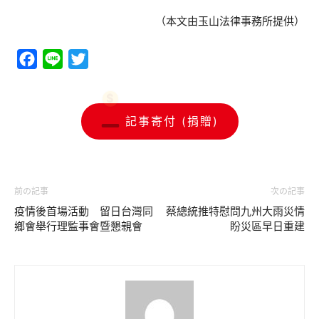
（本文由玉山法律事務所提供）
Facebook
Line
Twitter
記事寄付 (捐贈)
前の記事
次の記事
疫情後首場活動 留日台灣同
蔡總統推特慰問九州大雨災情
鄉會舉行理監事會暨懇親會
盼災區早日重建