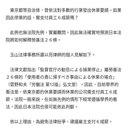
東京都等自治体，曾依法對多數的行業發出休業要請。如果
因此停業的話，需支付員工６成薪嗎？
此例也無法院先例，實屬難問。因此無法確實地預測日本法
院將如何解釋勞基法２６條。
玉山法律事務所蕭以亮律師的個人見解如下。
法律文獻指出「監督官庁の勧告による操業停止」屬勞基法
２６條的「使用者の責に帰すべき事由による休業の場合」
（菅野和夫「労働法 第12版」弘文堂）。因此，目前學界的
看法是，依東京都的休業要請而休業的公司需支付員工６成
薪。法院一般來說，在尚無先例的情形下經常遵循學界的看
法，因此日本法院也很可能依此判斷。
依以上理由，為避免法律紛爭，建議雇主支付６成薪。