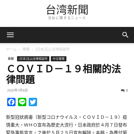
台湾新聞
日台に関するニュース
ホーム
專欄
(日本)玉山法律相談所
專欄
(日本)玉山法律相談所
中文報導
ＣＯＶＩＤ－１９相關的法
律問題
2020年7月6日
0
Facebook
Line
Twitter
新型冠狀病毒（新型コロナウイルス，ＣＯＶＩＤ－１９）疫
情重大，ＷＨＯ宣布為歷史大流行，日本政府於４月７日發布
緊急事態宣言，之後於５月２５日宣布解除。本稿，為應付第