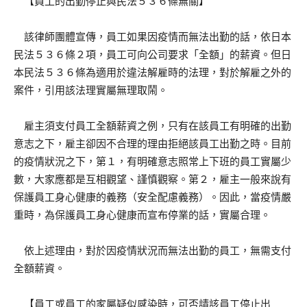
【員工的出勤停止與民法５３６條無關】
該律師團體宣傳，員工如果因疫情而無法出勤的話，依日本
民法５３６條２項，員工可向公司要求「全額」的薪資。但日
本民法５３６條為適用於違法解雇時的法理，對於解雇之外的
案件，引用該法理實屬無理取鬧。
雇主須支付員工全額薪資之例，只有在該員工有明確的出勤
意志之下，雇主卻因不合理的理由拒絕該員工出勤之時。目前
的疫情狀況之下，第１，有明確意志照常上下班的員工實屬少
數，大家應都是互相觀望、謹慎觀察。第２，雇主一般來說有
保護員工身心健康的義務（安全配慮義務）。因此，當疫情嚴
重時，為保護員工身心健康而宣布停業的話，實屬合理。
依上述理由，對於因疫情狀況而無法出勤的員工，無需支付
全額薪資。
【員工或員工的家屬疑似感染時，可否請該員工停止出