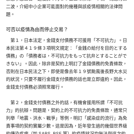
二波，介紹中小企業可能面對的幾種與該疫情相關的法律問
題。
可否以疫情為由而停止交易？
第１，日本法定，金錢支付債務不可援用「不可抗力」。日
本民法第４１９條３項明文規定：「金銭の給付を目的とする
債務」の「債務者は，不可抗力をもって抗弁とすることがで
きない」。因此，除非是契約上明訂了金錢債務的免責條款，
否則在日本民法之下，即使是像去年１９號颱風後長野大水災
的狀況，只要不履行金錢支付債務的話也是立即違約。因此，
金錢支付債務必須照常履行。
第２，金錢支付債務之外的話，有機會援用所謂「不可抗
力」的抗辯。問題是，契約上的不可抗力的免責條款，通常只
列舉「地震、洪水、戰爭」等例，明訂「感染症的流行」為免
責事項的契約實屬少數。這是因為，近年發生過的幾個世界級
的傳染疾病（如 SARS, BSE 等）的疫情狀況均無法與這次的