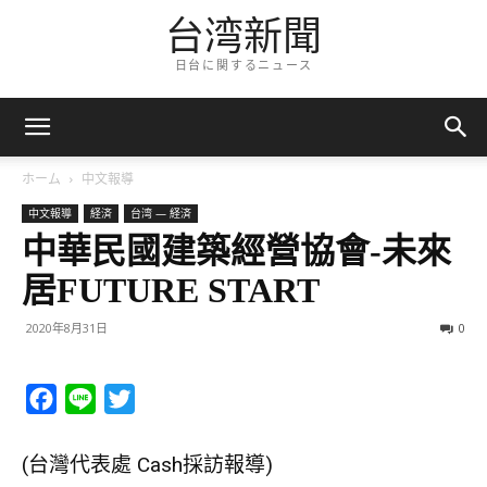
台湾新聞
日台に関するニュース
ホーム
中文報導
中文報導
経済
台湾 — 経済
中華民國建築經營協會-未來
居FUTURE START
2020年8月31日
0
Facebook
Line
Twitter
(台灣代表處 Cash採訪報導)