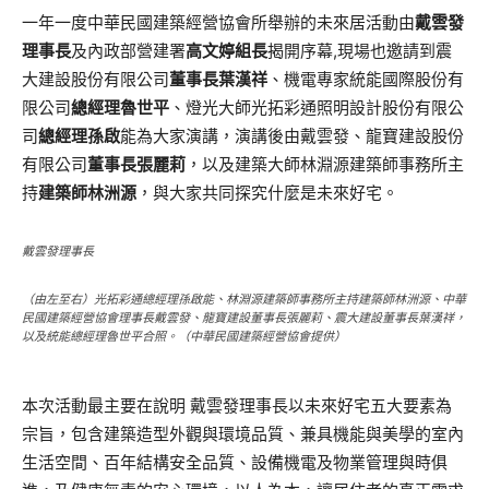
一年一度中華民國建築經營協會所舉辦的未來居活動由
戴雲發
理事長
及內政部營建署
高文婷組長
揭開序幕,現場也邀請到震
大建設股份有限公司
董事長葉漢祥
、機電專家統能國際股份有
限公司
總經理魯世平
、燈光大師光拓彩通照明設計股份有限公
司
總經理孫啟
能為大家演講，演講後由戴雲發、龍寶建設股份
有限公司
董事長張麗莉
，以及建築大師林淵源建築師事務所主
持
建築師林洲源
，與大家共同探究什麼是未來好宅。
戴雲發理事長
（由左至右）光拓彩通總經理孫啟能、林淵源建築師事務所主持建築師林洲源、中華
民國建築經營協會理事長戴雲發、龍寶建設董事長張麗莉、震大建設董事長葉漢祥，
以及統能總經理魯世平合照。（中華民國建築經營協會提供）
本次活動最主要在說明 戴雲發理事長以未來好宅五大要素為
宗旨，包含建築造型外觀與環境品質、兼具機能與美學的室內
生活空間、百年結構安全品質、設備機電及物業管理與時俱