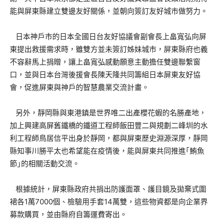
能與屏東縣建立雙邊友好關係，並朝向簽訂友好城市做努力。
日本神戶市的日本全國日台友好協議會副會長上畠寬弘向屏
東提出救援需求時，雖雙方並未簽訂姊妹城市，屏東縣府也義
不容辭馬上捐贈，讓上畠寬弘感動願意主動擔任雙邊聯繫窗
口，並與日本台灣後援會長陳天隆共同籌組日本屏東友好協
會，促進屏東與神戶的智慧農業交流計畫。
另外，靜岡縣與東港鎮是世界唯二出產櫻花蝦的名勝產地，
加上興建高屏舊鐵橋的鐵道工程師飯田豐二與規劃二峰圳的水
利工程師鳥居信平出身於靜岡，都與屏東歷史淵源深厚，靜岡
縣知事川勝平太也希望能在疫情後，能與屏東共同推進｢鮪魚
節｣的相關活動交流。
根據統計，屏東縣政府共捐出防護面罩、護目鏡及拋棄式圍
裙各1萬7000個、檢驗用手套14萬雙，這些物資都是向企業界
募款購買，並由縣府自籌運費寄出。