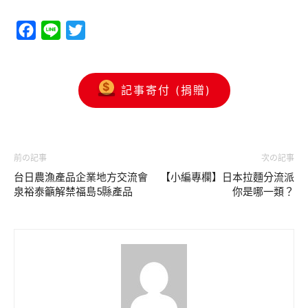
Facebook
Line
Twitter
記事寄付 (捐贈)
前の記事
次の記事
台日農漁產品企業地方交流會
【小編專欄】日本拉麵分流派
泉裕泰籲解禁福島5縣產品
你是哪一類？