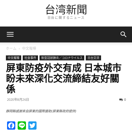
台湾新聞
日台に関するニュース
ホーム
中文報導
中文報導
社会事件
新型冠狀肺炎／コロナウイルス
日台交流
屏東防疫外交有成 日本城市
盼未來深化交流締結友好關
係
2020年8月26日
0
靜岡縣感謝來自屏東的國際援助(屏東縣政府提供)
Facebook
Line
Twitter