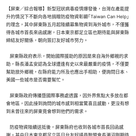
【屏東／綜合報導】新型冠狀病毒疫情爆發後，台灣在產能提
升的情況下不斷向各地捐贈防疫物資彰顯｢Taiwan Can Help｣
的理念，其中屏東縣五月起陸續募集物資到海外城市，不僅獲
得各城市首長來函感謝，日本東京都足立區也期待能與屏東縣
締結友好關係，朝向簽訂友好城市努力。
屏東縣政府表示，開始國際援助的原因是來自海外鄉親的求
助，縣長潘孟安認為全球遭逢有史以來最嚴重的疫情，不僅要
幫助旅外鄉親，在縣府能力所及也應出手相助，便詢問日本、
美國一些城市是否需要幫忙。
屏東縣政府傳播暨國際事務處透露，因外界焦點大多放在都
會地區，因此接到詢問的城市感到相當驚喜且感動，更沒有想
到未曾往來的屏東竟會想到他們的需求。
防疫物資陸續送抵後，屏東縣府也收到各城市首長回函感
謝。其中日本東京都足立區日台友好議員聯盟會長瀨沼剛期待