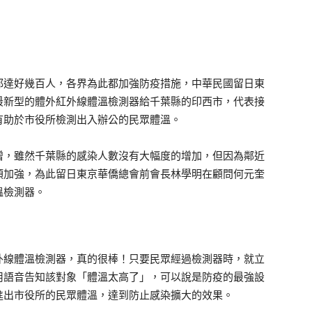
都達好幾百人，各界為此都加強防疫措施，中華民國留日東
最新型的體外紅外線體溫檢測器給千葉縣的印西市，代表接
有助於市役所檢測出入辦公的民眾體溫。
，雖然千葉縣的感染人數沒有大幅度的增加，但因為鄰近
須加強，為此留日東京華僑總會前會長林學明在顧問何元奎
溫檢測器。
外線體溫檢測器，真的很棒！只要民眾經過檢測器時，就立
用語音告知該對象「體溫太高了」，可以說是防疫的最強設
進出市役所的民眾體溫，達到防止感染擴大的效果。