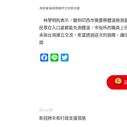
林前會長說明操作方式和功能
林學明則表示，聽到印西市需要將體溫檢測器
民眾在入口處都能先測體溫，市役所的職員上
未與台灣建立交流，希望透過這次的捐贈，讓
誼
Facebook
Line
Twitter
前の記事
新冠肺炎和行政支援措施