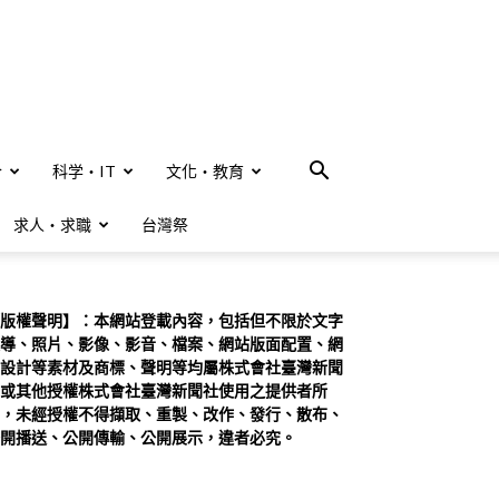
合
科学・IT
文化・教育
求人・求職
台灣祭
版權聲明】：本網站登載內容，包括但不限於文字
導、照片、影像、影音、檔案、網站版面配置、網
設計等素材及商標、聲明等均屬株式會社臺灣新聞
或其他授權株式會社臺灣新聞社使用之提供者所
，未經授權不得擷取、重製、改作、發行、散布、
開播送、公開傳輸、公開展示，違者必究。