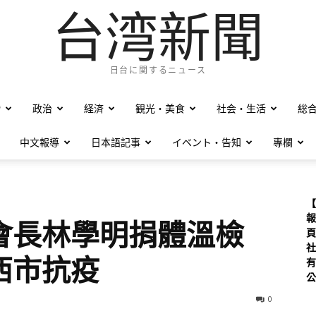
台湾新聞
日台に関するニュース
僑
政治
経済
観光・美食
社会・生活
総
中文報導
日本語記事
イベント・告知
專欄
【
報
會長林學明捐體溫檢
頁
社
西市抗疫
有
公
0