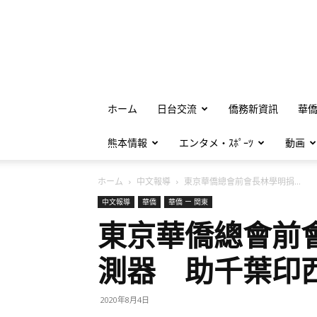
ホーム
日台交流
僑務新資訊
華
熊本情報
エンタメ・ｽﾎﾟｰﾂ
動画
ホーム
中文報導
東京華僑總會前會長林學明捐...
中文報導
華僑
華僑 ー 関東
東京華僑總會前
測器 助千葉印
2020年8月4日