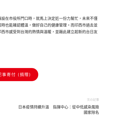
設在市役所門口時，就馬上決定近一份力幫忙，未來不僅
班時也能確認體溫，做好自己的健康管理。而印西市過去並
印西市感受到台灣的熱情與溫暖，並藉此建立起新的台日友
記事寄付 (捐贈)
次の記事
日本疫情持續升溫 指揮中心：從中低感染風險
國家除名