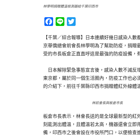
林學明捐贈體溫檢測器給千葉印西市
Facebook
Line
Twitter
【千葉／綜合報導】日本連續好幾日感染人數
京華僑總會前會長林學明為了幫助防疫，捐贈
受的市長板倉正直直呼這是最強的防疫設備，
日本解除緊急事態宣言後，感染人數不減反增
東京都，屬於同一個生活圈內，防疫工作也必
的介紹下，前往千葉縣印西市捐贈體紅外線體
林前會長與板倉市長
板倉市長表示，林會長送的是全球最新型的紅
刻能測出體溫，且體溫若太高，機器還會立即
備，印西市之後會設在市役所門口，以便檢查