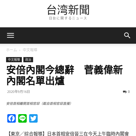
台湾新聞
日台に関するニュース
ホーム
中文報導
中文報導
政治
安倍內閣今總辭 菅義偉新
內閣名單出爐
2020年9月16日
0
安倍首相離開首相官邸（截自首相官邸直播）
Facebook
Line
Twitter
【東京／綜合報導】日本首相安倍晉三在今天上午臨時內閣會