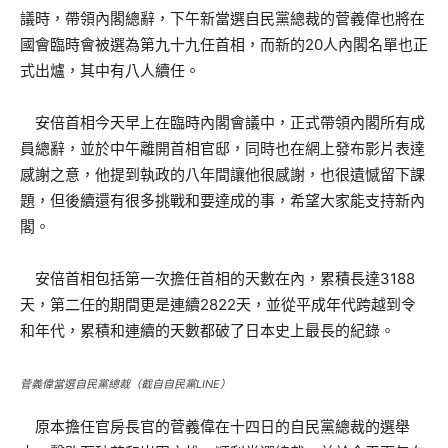
議時，帶領內閣總辭，下午新當選自民黨總裁的菅義偉也將在
國會臨時會被選為第九十九任首相，而新的20人內閣名單也正
式出爐，其中有八人續任。
安倍首相今天早上在臨時內閣會議中，正式帶領內閣所有成
員總辭，並於中午離開首相官邸，同時也在網上發布影片表達
感謝之意，他提到執政的八年間讓他很感謝，也很遺憾留下課
題，但後續還有很多挑戰和要達成的事，希望大家能支持新內
閣。
安倍首相包括第一次擔任首相的天數在內，累積長達3188
天，第二任的期間更是連續2822天，並從平成年代跨越到令
和年代，累積和連續的天數都破了日本史上最長的紀錄。
菅義偉當選自民黨總裁（截自自民黨LINE）
原本擔任官房長官的菅義偉在十四日的自民黨總裁的選舉