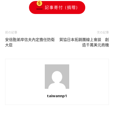
記事寄付 (捐贈)
前の記事
次の記事
安倍胞弟岸信夫內定擔任防衛
貿協日本拓銷團線上會談 創
大臣
造千萬美元商機
taiwannp1