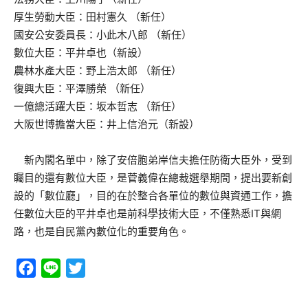
厚生勞動大臣：田村憲久 （新任）
國安公安委員長：小此木八郎 （新任）
數位大臣：平井卓也（新設）
農林水產大臣：野上浩太郎 （新任）
復興大臣：平澤勝榮 （新任）
一億總活躍大臣：坂本哲志 （新任）
大阪世博擔當大臣：井上信治元（新設）
新內閣名單中，除了安倍胞弟岸信夫擔任防衛大臣外，受到
矚目的還有數位大臣，是菅義偉在總裁選舉期間，提出要新創
設的「數位廳」，目的在於整合各單位的數位與資通工作，擔
任數位大臣的平井卓也是前科學技術大臣，不僅熟悉IT與網
路，也是自民黨內數位化的重要角色。
Facebook
Line
Twitter