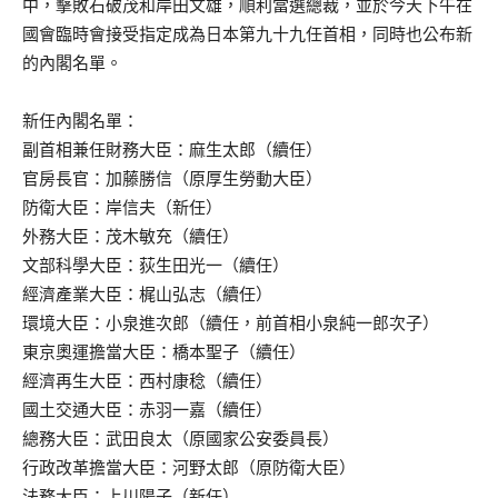
中，擊敗石破茂和岸田文雄，順利當選總裁，並於今天下午在
國會臨時會接受指定成為日本第九十九任首相，同時也公布新
的內閣名單。
新任內閣名單：
副首相兼任財務大臣：麻生太郎（續任）
官房長官：加藤勝信（原厚生勞動大臣）
防衛大臣：岸信夫（新任）
外務大臣：茂木敏充（續任）
文部科學大臣：荻生田光一（續任）
經濟產業大臣：梶山弘志（續任）
環境大臣：小泉進次郎（續任，前首相小泉純一郎次子）
東京奧運擔當大臣：橋本聖子（續任）
經濟再生大臣：西村康稔（續任）
國土交通大臣：赤羽一嘉（續任）
總務大臣：武田良太（原國家公安委員長）
行政改革擔當大臣：河野太郎（原防衛大臣）
法務大臣：上川陽子（新任）