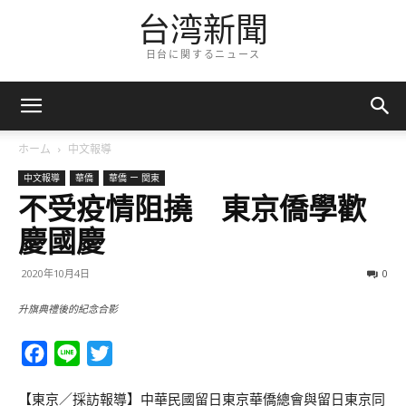
台湾新聞
日台に関するニュース
ホーム
中文報導
中文報導
華僑
華僑 ー 関東
不受疫情阻撓 東京僑學歡
慶國慶
2020年10月4日
0
升旗典禮後的紀念合影
Facebook
Line
Twitter
【東京／採訪報導】中華民國留日東京華僑總會與留日東京同