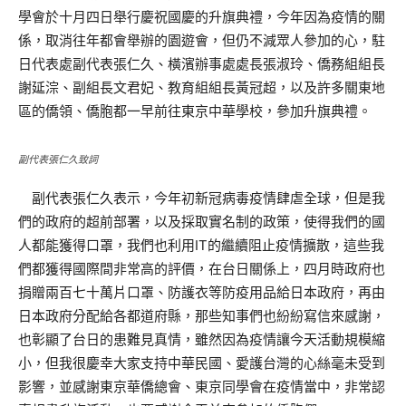
學會於十月四日舉行慶祝國慶的升旗典禮，今年因為疫情的關
係，取消往年都會舉辦的園遊會，但仍不減眾人參加的心，駐
日代表處副代表張仁久、橫濱辦事處處長張淑玲、僑務組組長
謝延淙、副組長文君妃、教育組組長黃冠超，以及許多關東地
區的僑領、僑胞都一早前往東京中華學校，參加升旗典禮。
副代表張仁久致詞
副代表張仁久表示，今年初新冠病毒疫情肆虐全球，但是我
們的政府的超前部署，以及採取實名制的政策，使得我們的國
人都能獲得口罩，我們也利用IT的繼續阻止疫情擴散，這些我
們都獲得國際間非常高的評價，在台日關係上，四月時政府也
捐贈兩百七十萬片口罩、防護衣等防疫用品給日本政府，再由
日本政府分配給各都道府縣，那些知事們也紛紛寫信來感謝，
也彰顯了台日的患難見真情，雖然因為疫情讓今天活動規模縮
小，但我很慶幸大家支持中華民國、愛護台灣的心絲毫未受到
影響，並感謝東京華僑總會、東京同學會在疫情當中，非常認