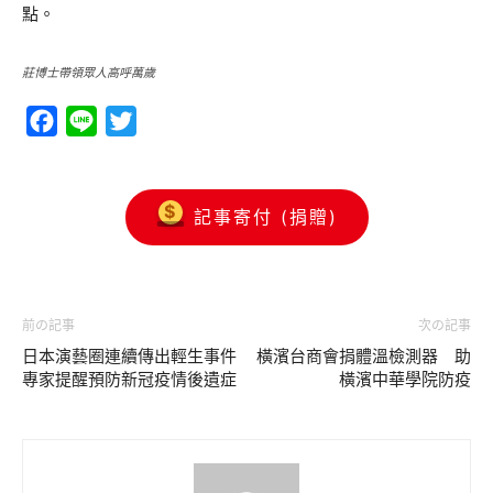
點。
莊博士帶領眾人高呼萬歲
Facebook
Line
Twitter
記事寄付 (捐贈)
前の記事
次の記事
日本演藝圈連續傳出輕生事件
橫濱台商會捐體溫檢測器 助
專家提醒預防新冠疫情後遺症
橫濱中華學院防疫