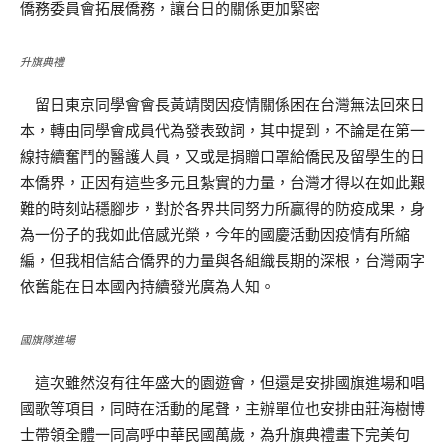
僑務委員會拓展僑務，讓台日的關係更加緊密
升旗典禮
留日東京同學會會長黃靖閔因疫情關係困在台灣無法回來日
本，轉由同學會成員代為發表致詞，其中提到，不論是在第一
線持續奮鬥的醫護人員，又或是捐贈口罩給僑民及留學生的日
本僑界，正因有這些多元且紮實的力量，台灣才得以在如此艱
難的時刻站穩腳步，對於各界共同努力所贏得的防疫成果，身
為一份子的我如此倍感光榮，今年的國慶活動因疫情有所縮
編，但我相信結合僑界的力量與各組織長期的深根，台灣兩字
依舊能在日本國內持續發光廣為人知。
國旗隊進場
這次雖然沒有往年盛大的園遊會，但還是安排國旗進場和唱
國歌等項目，同時在活動的尾聲，主辦單位也安排由莊海樹博
士帶領全體一同高呼中華民國萬歲，為升旗典禮畫下完美句