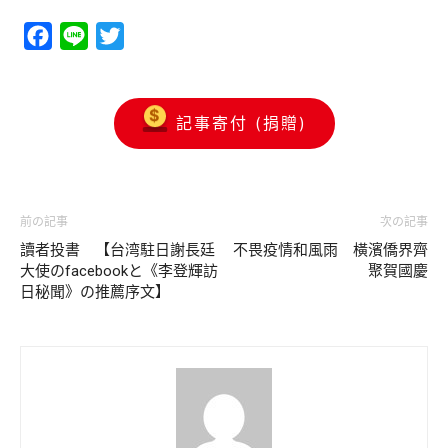
Facebook
Line
Twitter
記事寄付 (捐贈)
前の記事
次の記事
讀者投書 【台湾駐日謝長廷
不畏疫情和風雨 橫濱僑界齊
大使のfacebookと《李登輝訪
聚賀國慶
日秘聞》の推薦序文】