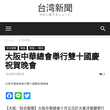
台湾新聞
日台に関するニュース
ホーム
中文報導
中文報導
華僑
華僑 ー 関西
大阪中華總會舉行雙十國慶
祝賀晚會
2020年10月9日
0
大阪中華總會舉行雙十國慶祝賀晚會
Facebook
Line
Twitter
【大阪／綜合報導】大阪中華總會十月五日於大東洋餐廳舉行