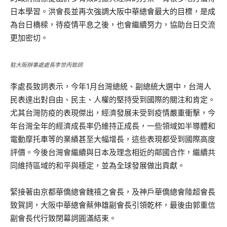
日本學習。洪會長並再次強調大阪中華總會最大的目標，是成
為台日橋樑，待疫情平息之後，也會繼續努力，協助台日交流
更加密切。
駐大阪辦事處處長李世丙致詞
李處長致詞表示，今年1月台灣總統、副總統大選中，台灣人
民表達出對自由、民主、人權的堅持受到國際的關注和肯定。
尤其台灣防疫的表現傑出，經濟發展未受到疫情嚴重衝擊，今
年台灣全年的經濟成長率仍維持正成長，一些領域如半導體和
電動摩托車等的業績甚至大幅增長，這些表現都受到國際高度
評價。今後台灣會繼續與日本及理念相近的鄰國合作，繼續共
同維持區域的和平與穩定，並為全球發展做出貢獻。
緊接著由京都華僑總會魏禧之會長，及神戶華僑總會陸超會長
致賀詞，大阪中華總會蔡伸雄副會長引領乾杯，最後由郭重信
副會長代行致閉幕詞圓滿結束。