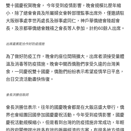
雙十國慶祝賀晚會， 今年受到疫情影響，晚會規模比歷年縮
小，除了總會會員及所屬婦女會幹部理監事出席外，僅邀請駐
大阪辦事處李世丙處長及辦事處同仁，神戶華僑總會陸超會
長，及京都華僑總會魏禧之會長等人參加，計約60餘人出席。
出席嘉賓配合作好防疫措施
為了做好防疫工作，晚會的座位間隔擴大，出席者須接受量體
溫及消毒等防疫措施。晚會中關西僑胞們享受久違的台灣美
食，一同慶祝雙十國慶，僑胞們紛紛表示希望疫情早日平息，
台日交流活動盡快恢復。
會長洪勝信致詞
會長洪勝信表示，往年的國慶晚會都是在大飯店盛大舉行，僑
界也會組團回國參加國慶慶祝活動。今年受到疫情影響，國慶
慶祝活動規模縮小，但是看到台灣的防疫措施非常成功，年輕
的政府閣僚提出許多有效的振興經濟的方案，有很多地方值得