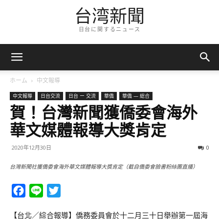
台湾新聞
日台に関するニュース
ホーム
中文報導
中文報導
日台交流
日台 ー 交流
華僑
華僑 — 総合
賀！台灣新聞獲僑委會海外
華文媒體報導大獎肯定
2020年12月30日
0
台灣新聞社獲僑委會海外華文媒體報導大獎肯定（截自僑委會臉書粉絲團直播）
Facebook
Line
Twitter
【台北／綜合報導】僑務委員會於十二月三十日舉辦第一屆海