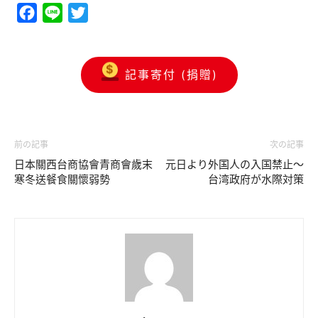
Facebook
Line
Twitter
記事寄付 (捐贈)
前の記事
次の記事
日本關西台商協會青商會歲末
元日より外国人の入国禁止～
寒冬送餐食關懷弱勢
台湾政府が水際対策