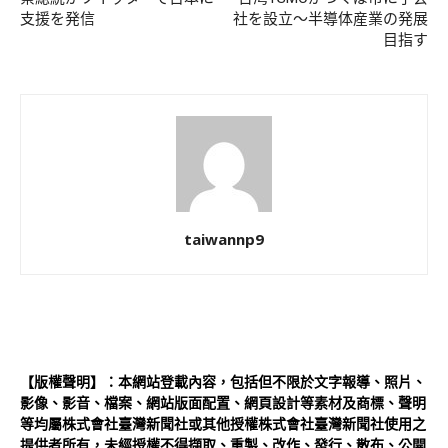
支援を発信
社を設立〜半導体産業の発展
目指す
taiwannp9
【版權聲明】：本網站登載內容，包括但不限於文字報導、照片、
影像、影音、檔案、網站版面配置、網頁設計等素材及商標、聲明
等均屬株式會社臺灣新聞社或其他授權株式會社臺灣新聞社使用之
提供者所有，未經授權不得擷取、重製、改作、發行、散布、公開