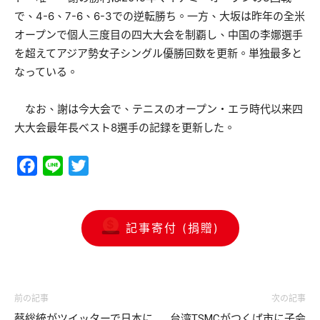
で、4-6、7-6、6-3での逆転勝ち。一方、大坂は昨年の全米
オープンで個人三度目の四大大会を制覇し、中国の李娜選手
を超えてアジア勢女子シングル優勝回数を更新。単独最多と
なっている。
なお、謝は今大会で、テニスのオープン・エラ時代以来四
大大会最年長ベスト8選手の記録を更新した。
Facebook
Line
Twitter
記事寄付 (捐贈)
前の記事
次の記事
蔡総統がツイッターで日本に
台湾TSMCがつくば市に子会