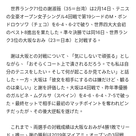
世界ランク71位の謝淑薇（35＝台湾）は2月14日、テニス
の全豪オープン女子シングル4回戦で第19シードのM・ボン
ドロウソワ（チェコ）を6-4、6-2で破り、世界四大大会初
のベスト8進出を果たした。準々決勝では同16日、世界ラン
ク3位の大坂なおみ（23＝日本）と対戦する。
謝は大坂との対戦について、「気にしないで頑張る」とし
ながら、「おそらくコート上で潰されるだろう。でも私は自
分のテニスをしたい。そして何が起こるか見てみたい」と話
した。一方、大坂は「彼女を相手にするのは嫌だけど、観る
のは楽しい」と謝を評価した。大坂は4回戦で、昨年準優勝
のガルビネ・ムグルサ（スペイン）を4-6、6-4、7-5で破っ
た。最終セットで相手に最初のマッチポイントを奪われピン
チだったが、その後大逆転を遂げた。
これまで、両選手の対戦成績は大阪なおみが4勝1敗でリー
ド。唯一、謝の勝利は2019年マイアミ・オープンの3回戦