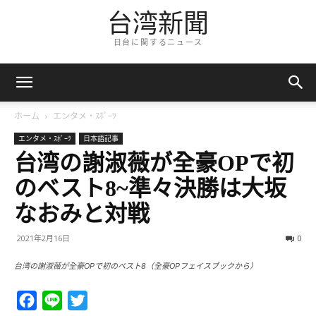
台湾新聞
日台に関するニュース
ホーム
エンタメ・ｽﾎﾟｰﾂ
エンタメ・ｽﾎﾟｰﾂ
日本語記事
台湾の謝淑薇が全豪OPで初
のベスト8~準々決勝は大坂
なおみと対戦
2021年2月16日
0
台湾の謝淑薇が全豪OPで初のベスト8（全豪OPフェイスブックから）
Facebook
Line
Twitter