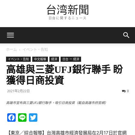
台湾新聞
日台に関するニュース
ホーム
イベント・告知
イベント・告知
中文報導
経済
日台 ー 経済
高雄與三菱UFJ銀行聯手 盼
獲得日商投資
2021年2月22日
0
高雄市宣布與三菱UFJ銀行聯手，吸引日商投資（截自高雄市府官網）
Facebook
Line
Twitter
【東京／綜合報導】台灣高雄市經濟發展局在2月17日於官網