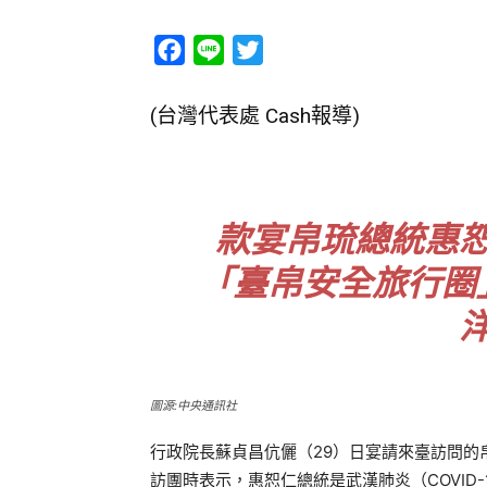
Facebook
Line
Twitter
(台灣代表處 Cash報導)
款宴帛琉總統惠
「臺帛安全旅行圈
圖源:中央通訊社
行政院長蘇貞昌伉儷（29）日宴請來臺訪問的帛琉共和
訪團時表示，惠恕仁總統是武漢肺炎（COVID