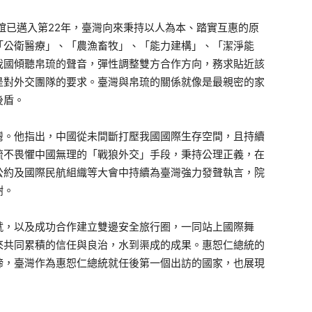
邦誼已邁入第22年，臺灣向來秉持以人為本、踏實互惠的原
「公衛醫療」、「農漁畜牧」、「能力建構」、「潔淨能
我國傾聽帛琉的聲音，彈性調整雙方合作方向，務求貼近該
是對外交團隊的要求。臺灣與帛琉的關係就像是最親密的家
後盾。
灣。他指出，中國從未間斷打壓我國國際生存空間，且持續
琉不畏懼中國無理的「戰狼外交」手段，秉持公理正義，在
公約及國際民航組織等大會中持續為臺灣強力發聲執言，院
謝。
就，以及成功合作建立雙邊安全旅行圈，一同站上國際舞
來共同累積的信任與良治，水到渠成的成果。惠恕仁總統的
諦，臺灣作為惠恕仁總統就任後第一個出訪的國家，也展現