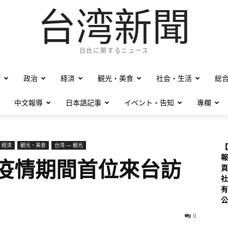
台湾新聞
日台に関するニュース
僑
政治
経済
観光・美食
社会・生活
総
中文報導
日本語記事
イベント・告知
專欄
 経済
観光・美食
台湾 — 観光
【
報
度疫情期間首位來台訪
頁
社
有
公
0