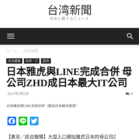
台湾新聞
日台に関するニュース
ホーム
中文報導
中文報導
科学・IT
経済
日本雅虎與LINE完成合併 母
公司ZHD成日本最大IT公司
2021年3月2日
0
日本雅虎與LINE完成合併（截自日本雅虎首頁）
Facebook
Line
Twitter
【東京／綜合報導】大型入口網站雅虎日本的母公司Z