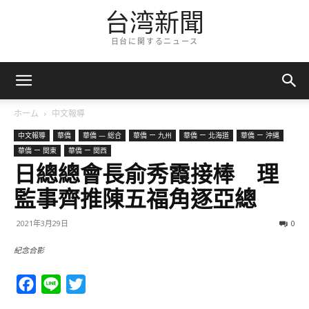
台湾新聞
日台に関するニュース
ホーム
中文報導
中文報導
華僑
華僑 — 総合
華僑 ー 九州
華僑 ー 北海道
華僑 ー 沖縄
華僑 ー 関東
華僑 ー 関西
日總總會長俞秀霞接棒 理
監事齊推陳五福角逐亞總
2021年3月29日
0
紀念合影
Facebook
Line
Twitter