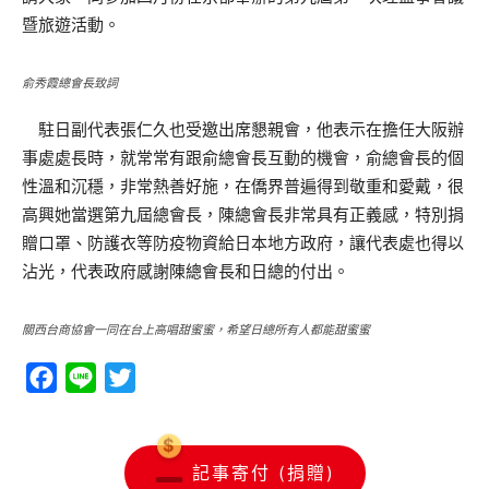
暨旅遊活動。
俞秀霞總會長致詞
駐日副代表張仁久也受邀出席懇親會，他表示在擔任大阪辦
事處處長時，就常常有跟俞總會長互動的機會，俞總會長的個
性溫和沉穩，非常熱善好施，在僑界普遍得到敬重和愛戴，很
高興她當選第九屆總會長，陳總會長非常具有正義感，特別捐
贈口罩、防護衣等防疫物資給日本地方政府，讓代表處也得以
沾光，代表政府感謝陳總會長和日總的付出。
關西台商協會一同在台上高唱甜蜜蜜，希望日總所有人都能甜蜜蜜
Facebook
Line
Twitter
記事寄付 (捐贈)