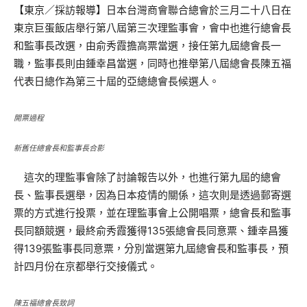
【東京／採訪報導】日本台灣商會聯合總會於三月二十八日在
東京巨蛋飯店舉行第八屆第三次理監事會，會中也進行總會長
和監事長改選，由俞秀霞擔高票當選，接任第九屆總會長一
職，監事長則由鍾幸昌當選，同時也推舉第八屆總會長陳五福
代表日總作為第三十屆的亞總總會長候選人。
開票過程
新舊任總會長和監事長合影
這次的理監事會除了討論報告以外，也進行第九屆的總會
長、監事長選舉，因為日本疫情的關係，這次則是透過郵寄選
票的方式進行投票，並在理監事會上公開唱票，總會長和監事
長同額競選，最終俞秀霞獲得135張總會長同意票、鍾幸昌獲
得139張監事長同意票，分別當選第九屆總會長和監事長，預
計四月份在京都舉行交接儀式。
陳五福總會長致詞