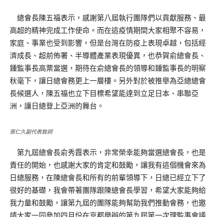
總會長陳五福表示，感謝第八屆執行團隊們以貢獻服務、最
高超的精神完成工作使命。而在這疫情期間大家相聚不容易，
家庭、事業也受到影響，但是台灣在防疫上表現卓越，包括經
濟成長、超前佈署、半導體產業表現優異，也恭賀俞總會長、
鍾監事長高票當選，期待在俞總會長的領導和鍾監事長的明察
秋毫下，讓日總會務更上一層樓。另外對於被推舉為亞總總會
長候選人，陳五福也立下目標希望能達到立足日本、串聯亞
洲，讓日總登上亞洲的舞台。
張仁久副代表致詞
第九屆總會長俞秀霞表示，非常榮幸能夠當選總會長，也是
責任的開始，也感謝大家的肯定和鼓勵，讓我有這個機會來為
日總服務，在陳總會長和所有的前輩領導下，日總已經立下了
很好的基礎，我會帶著團隊跟陳總會長學習，希望大家能夠給
我力量和鼓勵，讓第九屆的團隊能夠幫助我們推動會務，也邀
請大家一同參加四月份在京都舉辦的第九屆第一次理監事會議