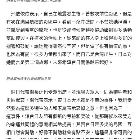
現場有許多池依依依充滿活力的繪畫
池依依依表示，自己在地震發生後，曾數次前往災區，但是
有次在滿目瘡痍的災區中，看到一朵花盛開，不禁讓她掉淚，
並感受到希望的感覺，也是從那時候起積極協助舉辦很多活動
幫助復興。在這次的活動上，從來訪的客人身上獲得很多好的
迴響和鼓勵，讓她覺得雖然很辛苦，但是做了很有價值的事，
也因為有愛，很多力量都出來了，而自己是台灣出生，日本對
她而言是第二個故鄉，未來希望台日關係越來越好。
現場展出許多台灣相關物品等
駐日代表謝長廷也受邀出席，並現場與眾人一同為犧牲者和
災區默哀，謝代表表示，東日本大地震是不幸的事件，我們當
然要為這麼多犧牲的人和家屬表示哀悼之意，但也因為三一一
這事件，讓台日友誼有個新的考驗和突破，從那時候以來雙方
的命運共同體的意識相當地提高，其實台日是多災的島國，互
相自然會幫助，好像不幫助就會有點不安，這種是非常可貴的