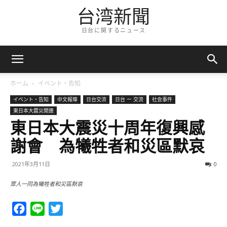
台湾新聞
日台に関するニュース
ホーム
イベント・告知
イベント・告知
中文報導
日台交流
日台 ー 交流
社会事件
東日本大震災関連
東日本大震災十周年復興感
謝會 為犧牲者和災區默哀
2021年3月11日
0
眾人一同為犧牲者和災區默哀
Facebook
Line
Twitter