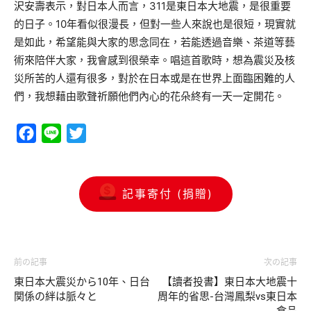
沢安壽表示，對日本人而言，311是東日本大地震，是很重要
的日子。10年看似很漫長，但對一些人來說也是很短，現實就
是如此，希望能與大家的思念同在，若能透過音樂、茶道等藝
術來陪伴大家，我會感到很榮幸。唱這首歌時，想為震災及核
災所苦的人還有很多，對於在日本或是在世界上面臨困難的人
們，我想藉由歌聲祈願他們內心的花朵終有一天一定開花。
Facebook
Line
Twitter
記事寄付 (捐贈)
前の記事
次の記事
東日本大震災から10年、日台
【讀者投書】東日本大地震十
関係の絆は脈々と
周年的省思-台灣鳳梨vs東日本