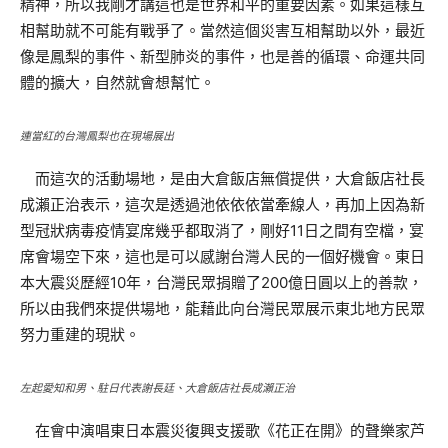
精神，所以我剛才講這也是世界和平的重要因素。如果這樣互
相幫助就不可能有戰爭了。當然這個災害互相幫助以外，最近
像是鳳梨的事件、新型肺炎的事件，也是善的循環、命運共同
體的擴大，自然就會想幫忙。
連當紅的台灣鳳梨也在現場展出
而這次的活動場地，是由大倉飯店無償提供，大倉飯店社長
成瀨正治表示，這次是透過池依依依當牽線人，再加上因為新
型冠狀病毒疫情宴席幾乎都取消了，剛好11日之間有空檔，宴
席會場空下來，這也是可以感謝台灣人民的一個好機會。東日
本大震災歷經10年，台灣民眾捐贈了200億日圓以上的善款，
所以由我們來提供場地，能藉此向台灣民眾展示東北地方民眾
努力重建的現狀。
左起愛知和男、駐日代表謝長廷、大倉飯店社長成瀨正治
在會中演唱東日本震災復興支援歌《花正在開》的聲樂家芦