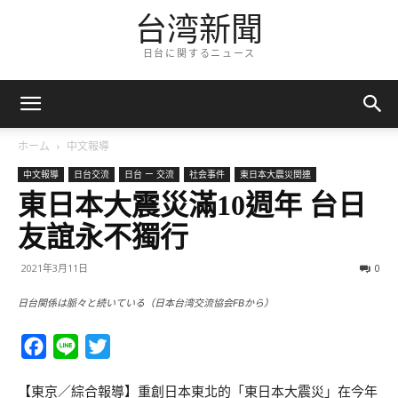
台湾新聞
日台に関するニュース
ホーム
中文報導
中文報導
日台交流
日台 ー 交流
社会事件
東日本大震災関連
東日本大震災滿10週年 台日
友誼永不獨行
2021年3月11日
0
日台関係は脈々と続いている（日本台湾交流協会FBから）
Facebook
Line
Twitter
【東京／綜合報導】重創日本東北的「東日本大震災」在今年