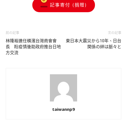
記事寄付 (捐贈)
前の記事
次の記事
林隆裕連任橫濱台灣商會會
東日本大震災から10年、日台
長 盼疫情後助政府推台日地
関係の絆は脈々と
方交流
taiwannp9