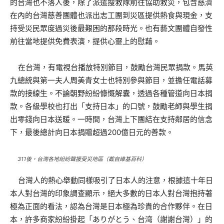
的台灣也不落人後，除了派遣搜救隊前往協助救災，包含慈濟
在內的台灣慈善團體也派出志工團到災區提供熱食與現金，支
持受災民眾度過災後最艱困的那段時光。也有藝文團體自發性
前往當地提供免費表演，提供心靈上的慰藉。
在台灣，有電視台播放特別節目，鼓勵台灣民眾捐款。馬英
九總統與第一夫人周美青女士也特別參與節目，並擔任電話募
款的接線生。不論朝野紛紛慷慨解囊，透過各種管道向日本捐
款。各級學校也打出「支持日本」的口號，鼓勵老師與學生捐
出零錢向日本送暖。一時間，台灣上下團結在支持鄰居的信念
下，最後總計向日本捐贈超過200億日元的善款。
311後，台灣各地紛紛聲援受災地區（截自維基百科）
台灣人的熱心舉動同樣吸引了日本人的注意，根據這十年日
本人對台灣的印象調查顯示，絕大多數的日本人對台灣抱持著
極為正面的看法，認為台灣是日本極為珍貴的合作夥伴。在日
本，許多商家紛紛掛起「ありがとう、台湾（謝謝台灣）」的