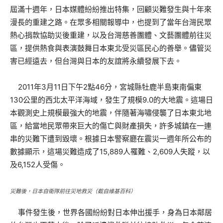
屆滿十週年，日本媒體紛紛推出特集，回顧災難發生與十年來
漫長的重建之路。在眾多相關報導中，也提到了當年台灣民眾
熱心捐款協助災後重建，以及台灣慈善團體、文藝團體前往災
區，提供熱食與表演鼓舞日本東北受災區民心的善舉。儘管災
害已經遠去，但台灣與日本的友誼將永續發展下去。
2011年3月11日下午2點46分，宮城縣牡鹿半島東南偏東
130公里的西北太平洋海域，發生了規模9.0的大地震。這場日
本觀測史上規模最強大的地震，伴隨著海嘯侵襲了日本東北地
區，給當地民眾帶來巨大的傷亡與財產損失，許多城鎮在一連
串的災難下遭到毀壞。根據日本警察廳在震災一週年所公布的
數據顯示，這場災難造成了15,889人罹難、2,609人失蹤，以
及6,152人受傷。
災難後，日本自衛隊前往災地救災（截自維基百科）
事件發生後，世界各國紛紛對日本伸出援手，身為日本鄰居