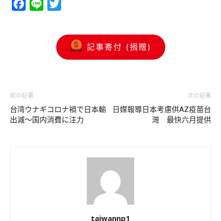
Facebook
Line
Twitter
記事寄付 (捐贈)
前の記事
次の記事
台湾ウナギコロナ禍で日本輸
日媒報導日本考慮供AZ疫苗台
出減～国内消費に注力
灣 最快六月提供
taiwannp1