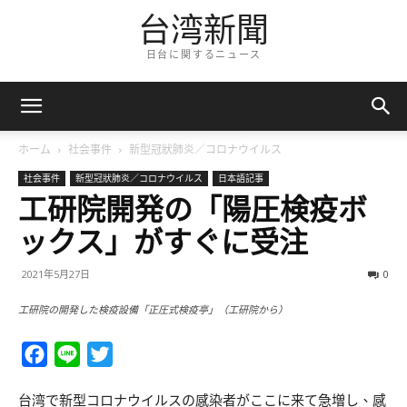
台湾新聞
日台に関するニュース
ホーム
社会事件
新型冠狀肺炎／コロナウイルス
社会事件
新型冠狀肺炎／コロナウイルス
日本語記事
工研院開発の「陽圧検疫ボ
ックス」がすぐに受注
2021年5月27日
0
工研院の開発した検疫設備「正圧式検疫亭」（工研院から）
Facebook
Line
Twitter
台湾で新型コロナウイルスの感染者がここに来て急増し、感