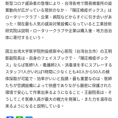
新型コロナ感染者の急増により、台湾各地で簡易検査所の設
置動向が広がっている現状のなか、「陽圧検疫ボックス」は
ロータリークラブ、企業、病院などからすぐに引き合いがあ
った。現在最も人気の感染対策設備になっていると工業技術
研究院は説明。ロータリークラブや企業は購入後、地方自治
体に寄付するという。
国立台湾大学医学院附設癌医中心医院（台湾台北市）の王明
鉅副院長は、自身のフェイスブックで、「陽圧検疫ボック
ス」ならば医師1人、看護師2人、消毒液を手にスプレーする
スタッフ1人がいれば1時間に少なくとも40人から50人の検
体採取が可能で、効率がいいと指摘。最も重要なのは、医師
たちが空調設備によって快適でありながら厳密に保護された
環境で安心して作業出来るようになること。王副院長は、そ
うしてこそ医療人員が最大の戦力を発揮し、また力を温存出
来るようになると説明している。