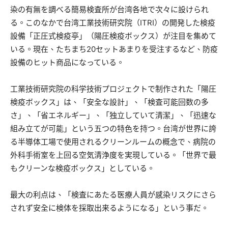
染の有無を調べる簡易検査所が台湾各地で次々に設けられ
る。このなかで台湾工業技術研究院（ITRI）の開発した検疫
設備「正圧式検疫亭」（陽圧検疫ボックス）が注目を集めて
いる。現在、たちまち20セットあまりを受注するなど、防疫
設備のヒット商品になっている。
工業技術研究院の科学技術プロジェクトで制作された「陽圧
検疫ボックス」は、「安全な設計」、「検査可能回数の多
さ」、「省エネルギー」、「独立していて清潔」、「迅速な
組み立てが可能」という五つの特色を持つ。台湾が世界に誇
る半導体工場で使用されるクリーンルームの概念で、病院の
外科手術室を上回る空気清浄度を実現している。「世界で最
もクリーンな検疫ボックス」としている。
最大の利点は、「検査にあたる医療人員が感染リスクにさら
されず安全に検体を採取出来るようになる」という事だ。