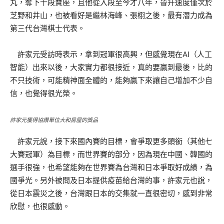
丸，奪下十段寶座，且他從入段至今才八年，晉升速度僅次於
芝野和井山，也被看好是繼林海峰、張栩之後，最有潛力成為
第三代台灣棋士代表。
許家元受訪時表示，拿到冠軍很高興，但感覺現在AI（人工
智能）出來以後，大家實力都很接近，真的要贏到最後，比的
不只技術，可能精神面全體的，能夠贏下來讓自己增加不少自
信，也覺得很光榮。
許家元獲得協讚單位大和房屋的獎品
許家元說，接下來國內賽的目標，會爭取更多頭銜（其他七
大賽冠軍）為目標，而世界賽的部分，因為現在中國、韓國的
選手很強，也希望能夠在世界賽為台灣和日本爭取好成績，為
國爭光。另外被問及日本提供疫苗給台灣的事，許家元也說，
從日本震災之後，台灣跟日本的交集就一直很密切，感到非常
欣慰，也很感動。