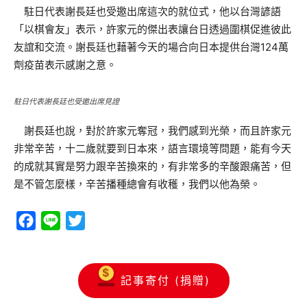
駐日代表謝長廷也受邀出席這次的就位式，他以台灣諺語
「以棋會友」表示，許家元的傑出表讓台日透過圍棋促進彼此
友誼和交流。謝長廷也藉著今天的場合向日本提供台灣124萬
劑疫苗表示感謝之意。
駐日代表謝長廷也受邀出席見證
謝長廷也說，對於許家元奪冠，我們感到光榮，而且許家元
非常辛苦，十二歲就要到日本來，語言環境等問題，能有今天
的成就其實是努力跟辛苦換來的，有非常多的辛酸跟痛苦，但
是不管怎麼樣，辛苦播種總會有收穫，我們以他為榮。
Facebook
Line
Twitter
記事寄付 (捐贈)