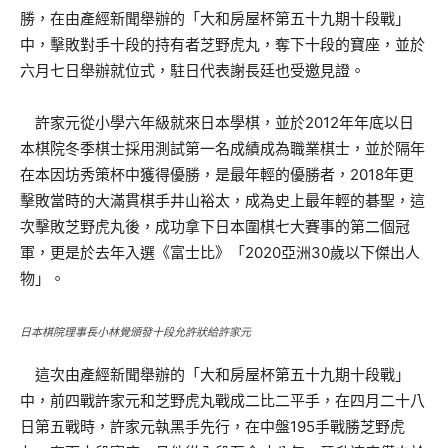
勝，在由產經新聞舉辦的「大和房屋杯第五十九期十段戰」
中，擊敗對手十段的持有者芝野虎丸，奪下十段的寶座，並於
六月七日舉辦就位式，駐日代表謝長廷也受邀見證。
許家元從小學六年級就來日本學棋，並於2012年年底以日
本棋院冬季棋士採用測試第一名成績成為職業棋士，並於隔年
在本因坊秀策杯中獲得優勝，是最年輕的優勝者，2018年更
擊敗當時的大滿貫棋手井山裕太，成為史上最年輕的碁聖，這
次擊敗芝野虎丸後，成功拿下日本圍棋七大賽事的第二個冠
軍，更是於去年入選《富士比》「2020亞洲30歲以下傑出人
物」。
日本棋院理事長小林覺頒發十段允許狀給許家元
這次由產經新聞舉辦的「大和房屋杯第五十九期十段戰」
中，前四戰許家元和芝野虎丸戰成二比二平手，在四月二十八
日第五戰時，許家元執黑手先行，在中盤195手戰勝芝野虎