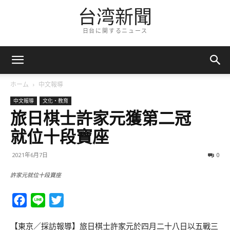
台湾新聞
日台に関するニュース
ホーム
中文報導
中文報導
文化・教育
旅日棋士許家元獲第二冠
就位十段寶座
2021年6月7日
0
許家元就位十段寶座
Facebook
Line
Twitter
【東京／採訪報導】旅日棋士許家元於四月二十八日以五戰三