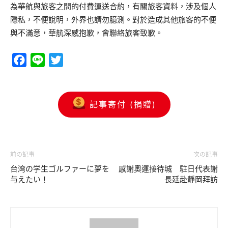
為華航與旅客之間的付費運送合約，有關旅客資料，涉及個人
隱私，不便說明，外界也請勿臆測。對於造成其他旅客的不便
與不滿意，華航深感抱歉，會聯絡旅客致歉。
Facebook
Line
Twitter
記事寄付 (捐贈)
前の記事
次の記事
台湾の学生ゴルファーに夢を
感謝奧運接待城 駐日代表謝
与えたい！
長廷赴靜岡拜訪