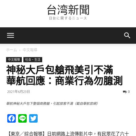
台湾新聞
日台に関するニュース
ホーム
中文報導
中文報導
社会・生活
神秘大戶包艙飛美引不滿
華航回應：商業行為勿臆測
2021年6月23日
0
華航神秘大戶包下整個商務艙，引起旅客不滿（截自華航官網）
Facebook
Line
Twitter
【東京／綜合報導】日前網路上流傳影片中，有民眾花了六十