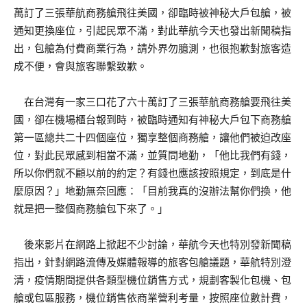
萬訂了三張華航商務艙飛往美國，卻臨時被神秘大戶包艙，被
通知更換座位，引起民眾不滿，對此華航今天也發出新聞稿指
出，包艙為付費商業行為，請外界勿臆測，也很抱歉對旅客造
成不便，會與旅客聯繫致歉。
在台灣有一家三口花了六十萬訂了三張華航商務艙要飛往美
國，卻在機場櫃台報到時，被臨時通知有神秘大戶包下商務艙
第一區總共二十四個座位，獨享整個商務艙，讓他們被迫改座
位，對此民眾感到相當不滿，並質問地勤，「他比我們有錢，
所以你們就不顧以前的約定？有錢也應該按照規定，到底是什
麼原因？」地勤無奈回應：「目前我真的沒辦法幫你們換，他
就是把一整個商務艙包下來了。」
後來影片在網路上掀起不少討論，華航今天也特別發新聞稿
指出，針對網路流傳及媒體報導的旅客包艙議題，華航特別澄
清，疫情期間提供各類型機位銷售方式，規劃客製化包機、包
艙或包區服務，機位銷售依商業營利考量，按照座位數計費，