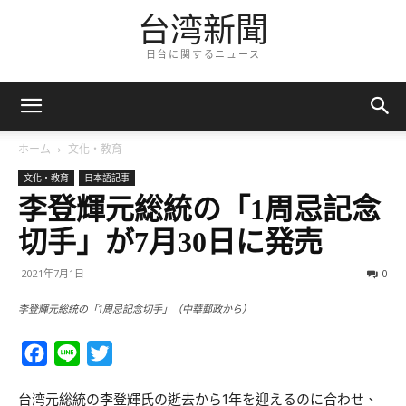
台湾新聞
日台に関するニュース
ホーム
文化・教育
文化・教育
日本語記事
李登輝元総統の「1周忌記念
切手」が7月30日に発売
2021年7月1日
0
李登輝元総統の「1周忌記念切手」（中華郵政から）
Facebook
Line
Twitter
台湾元総統の李登輝氏の逝去から1年を迎えるのに合わせ、