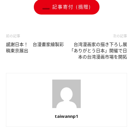
記事寄付 (捐贈)
前の記事
次の記事
感謝日本！ 台漫畫家繪製彩
台湾漫画家の描き下ろし展
稿東京展出
「ありがとう日本」開催で日
本の台湾漫画市場を開拓
taiwannp1