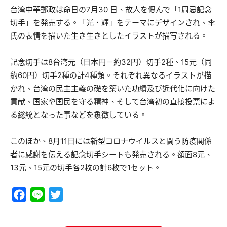
台湾中華郵政は命日の7月30 日、故人を偲んで「1周忌記念
切手」を発売する。「光・輝」をテーマにデザインされ、李
氏の表情を描いた生き生きとしたイラストが描写される。
記念切手は8台湾元（日本円＝約32円）切手2種、15元（同
約60円）切手2種の計4種類。それぞれ異なるイラストが描
かれ、台湾の民主主義の礎を築いた功績及び近代化に向けた
貢献、国家や国民を守る精神、そして台湾初の直接投票によ
る総統となった事などを象徴している。
このほか、8月11日には新型コロナウイルスと闘う防疫関係
者に感謝を伝える記念切手シートも発売される。額面8元、
13元、15元の切手各2枚の計6枚で1セット。
Facebook
Line
Twitter