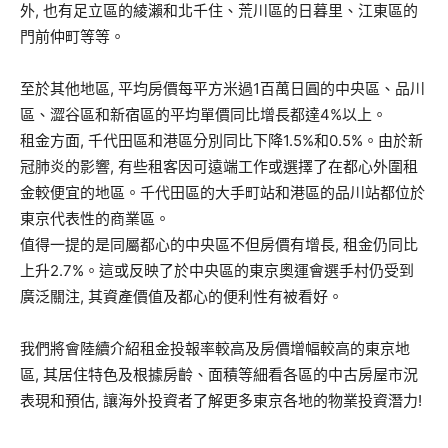
外, 也有足立區的綾瀨和北千住、荒川區的日暮里、江東區的
門前仲町等等。
至於其他地區, 平均房價每平方米過1百萬日圓的中央區、品川
區、澀谷區和新宿區的平均單價同比增長都達4%以上。
租金方面, 千代田區和港區分別同比下降1.5%和0.5%。由於新
冠肺炎的影響, 有些租客因可遠端工作或選擇了在都心外圍租
金較便宜的地區。千代田區的大手町站和港區的品川站都位於
東京代表性的商業區。
值得一提的是同屬都心的中央區不但房價有增長, 租金仍同比
上升2.7%。這或反映了於中央區的東京奧運會選手村仍受到
廣泛關注, 其資產價值及都心的便利性有被看好。
我們將會陸續介紹租金投報率較高及房價增幅較高的東京地
區, 其居住特色及根據房齡、面積等細看各區的中古房屋市況
表現和預估, 讓海外投資者了解更多東京各地的物業投資潛力!