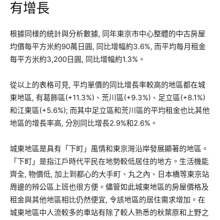
有增長
根據同樣的統計與分析數據, 同年東京市中心整體的中古房屋
均價每平方米約90萬日圓, 同比增幅約3.6%, 而平均每月租金
每平方米約3,200日圓, 同比增幅約1.3%。
從以上的表格可見, 平均單價的同比增長率較高的地區都在城
東地區, 有葛飾區(+11.3%)、荒川區(+9.3%)、足立區(+8.1%)
和江東區(+5.6%); 而其中足立區和荒川區的平均租金也比其他
地區的增長率高, 分別同比增長2.9%和2.6%。
城東地區是具有「下町」風情和東京灣沿岸發展顯著的地區。
「下町」是指江戶時代平民在地勢較低居住的地方。生活機能
齊全, 物價低, 加上到都心的大手町、丸之內、日本橋等東京站
周邊的辨公區上班也很方便。儘管如此城東地區的房屋價格及
租金與其他地區相比仍然便宜, 令該地區的居住需求增加。在
城東地區中人流較多的車站有除了較人熟悉的秋葉原和上野之