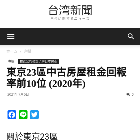
台湾新聞
日台に関するニュース
ホーム
專欄
專欄
物管公司帶您了解日本房市
東京23區中古房屋租金回報
率前10位 (2020年)
2021年7月5日
0
Facebook
Line
Twitter
關於東京23區