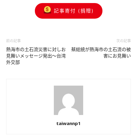
記事寄付 (捐贈)
前の記事
次の記事
熱海市の土石流災害に対しお
蔡総統が熱海市の土石流の被
見舞いメッセージ発出～台湾
害にお見舞い
外交部
taiwannp1