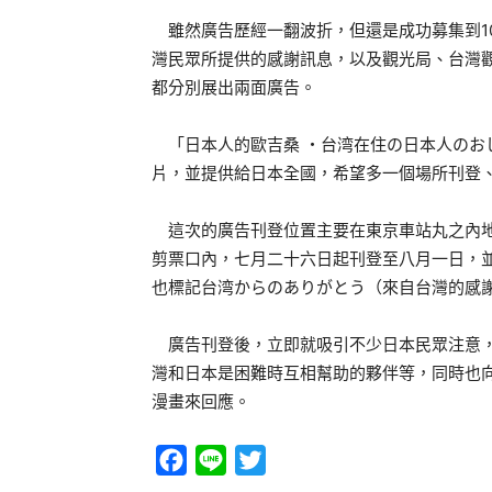
雖然廣告歷經一翻波折，但還是成功募集到1
灣民眾所提供的感謝訊息，以及觀光局、台灣
都分別展出兩面廣告。
「日本人的歐吉桑 ・台湾在住の日本人のお
片，並提供給日本全國，希望多一個場所刊登
這次的廣告刊登位置主要在東京車站丸之內地
剪票口內，七月二十六日起刊登至八月一日，
也標記台湾からのありがとう（來自台灣的感
廣告刊登後，立即就吸引不少日本民眾注意，
灣和日本是困難時互相幫助的夥伴等，同時也
漫畫來回應。
Facebook
Line
Twitter