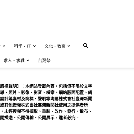
合
科学・IT
文化・教育
求人・求職
台灣祭
版權聲明】：本網站登載內容，包括但不限於文字
導、照片、影像、影音、檔案、網站版面配置、網
設計等素材及商標、聲明等均屬株式會社臺灣新聞
或其他授權株式會社臺灣新聞社使用之提供者所
，未經授權不得擷取、重製、改作、發行、散布、
開播送、公開傳輸、公開展示，違者必究。