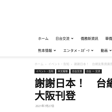
ホーム
日台交流
僑務新資訊
華
熊本情報
エンタメ・ｽﾎﾟｰﾂ
動画
ホーム
イベント・告知
謝謝日本！ 台網友集資廣告.
イベント・告知
中文報導
日台交流
日台 ー 交流
謝謝日本！ 台
大阪刊登
2021年7月27日