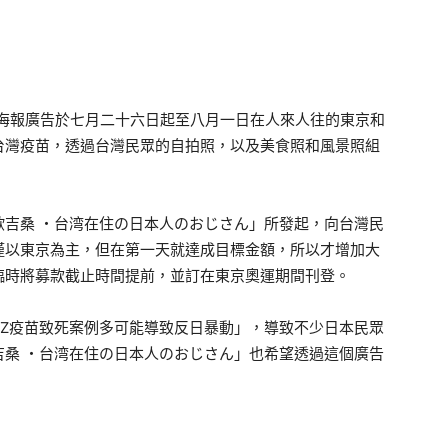
」海報廣告於七月二十六日起至八月一日在人來人往的東京和
台灣疫苗，透過台灣民眾的自拍照，以及美食照和風景照組
吉桑 ・台湾在住の日本人のおじさん」所發起，向台灣民
僅以東京為主，但在第一天就達成目標金額，所以才增加大
臨時將募款截止時間提前，並訂在東京奧運期間刊登。
Z疫苗致死案例多可能導致反日暴動」，導致不少日本民眾
吉桑 ・台湾在住の日本人のおじさん」也希望透過這個廣告