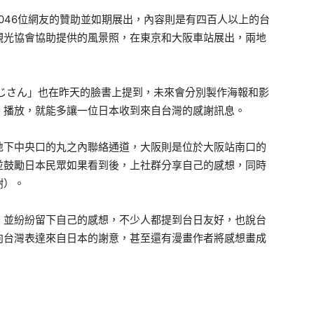
046位網友的贊助並如期展出，內容則是有四百人以上的台
觀光協會協助提供的風景照，在東京和大阪車站展出，兩地
じさん」也在昨天的臉書上提到，未來會分別製作海報和影
、播放，就能多讓一位日本收到來自台灣的感謝訊息。
下中央口的丸之內聯絡通道，大阪則是位於大阪站南口的
並鼓勵日本民眾如果看到後，上社群分享自己的感想，同時
謝）。
並紛紛留下自己的感想，不少人都提到台日友好，也說台
向台灣表達來自日本的謝意，甚至還有漫畫作者將感想畫成