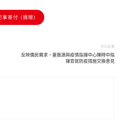
記事寄付 (捐贈)
次の記事
反映僑民需求，童振源與疫情指揮中心陳時中指
揮官就防疫措施交換意見