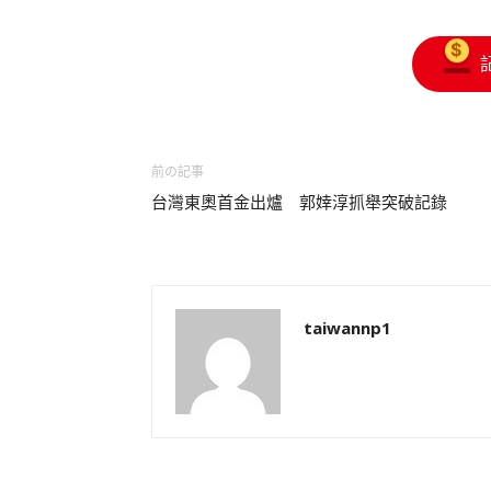
前の記事
台灣東奧首金出爐 郭婞淳抓舉突破記錄
taiwannp1