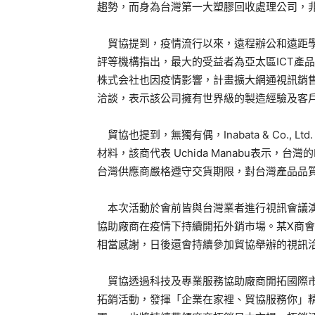
趨勢，而身為台灣第一大塑膠回收處理公司，非常有機
貿協提到，疫情流行以來，遠程辦公和遠距學
評等機構指出，最大的受益者為亞太區ICT產品的
株式会社也因疫情影響，計畫擴大網通視訊銷售
洽談，表示該公司擁有世界級的製造經驗及客
貿協也提到，無獨有偶，Inabata & Co., 
材料，該商代表 Uchida Manabu表示，
台灣供應商嚴格遵守交貨期限，對台灣產品品
本次活動於會前皆與台灣業者進行視訊會議演
協助廠商在疫情下持續開拓外銷市場。某X商
相當感謝，日後還會持續參加貿協舉辦的視訊
貿協透過科技及專業服務協助廠商開拓國際市
拓銷活動，發揮「企業在家裡、貿協服務你」精