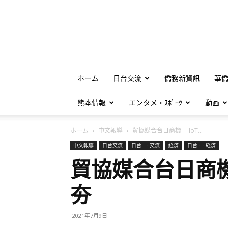
ホーム
日台交流
僑務新資訊
華
熊本情報
エンタメ・ｽﾎﾟｰﾂ
動画
ホーム
中文報導
貿協媒合台日商機 IoT...
中文報導
日台交流
日台 ー 交流
経済
日台 ー 経済
貿協媒合台日商機
夯
2021年7月9日