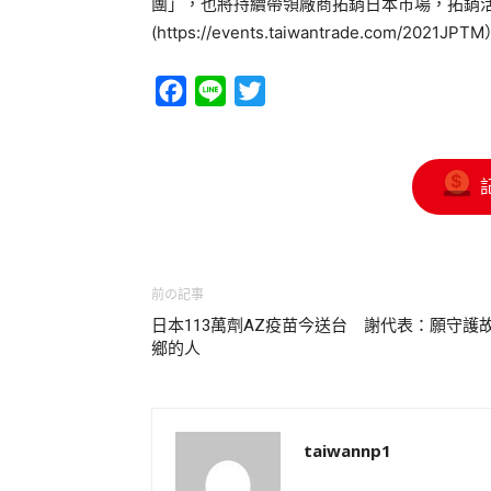
團」，也將持續帶領廠商拓銷日本市場，拓銷
(https://events.taiwantrade.com/2021JP
Facebook
Line
Twitter
前の記事
日本113萬劑AZ疫苗今送台 謝代表：願守護
鄉的人
taiwannp1