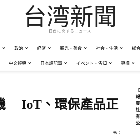
台湾新聞
日台に関するニュース
僑
政治
経済
観光・美食
社会・生活
総
中文報導
日本語記事
イベント・告知
專欄
【
報
 IoT、環保產品正
頁
社
有
公
0