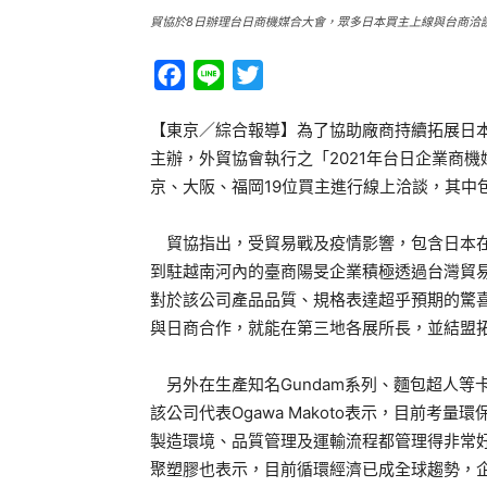
貿協於8日辦理台日商機媒合大會，眾多日本買主上線與台商洽
Facebook
Line
Twitter
【東京／綜合報導】為了協助廠商持續拓展日
主辦，外貿協會執行之「2021年台日企業商機
京、大阪、福岡19位買主進行線上洽談，其中
貿協指出，受貿易戰及疫情影響，包含日本在
到駐越南河內的臺商陽旻企業積極透過台灣貿
對於該公司產品品質、規格表達超乎預期的驚
與日商合作，就能在第三地各展所長，並結盟
另外在生產知名Gundam系列、麵包超人等卡通商
該公司代表Ogawa Makoto表示，目前
製造環境、品質管理及運輸流程都管理得非常
聚塑膠也表示，目前循環經濟已成全球趨勢，企