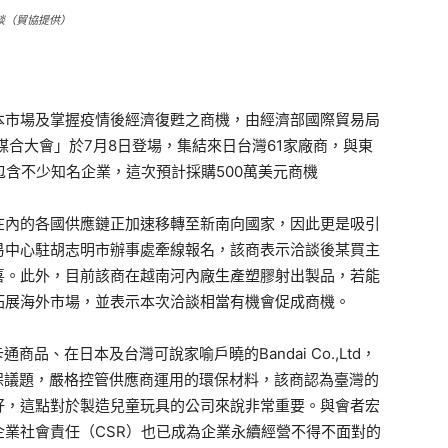
談（貿協提供）
本市場及掌握疫情後經濟復甦之商機，由經濟部國際貿易局
媒合大會」於7月8日登場，集結來日台灣61家廠商，與東
包含不少知名企業，這次預計採購500萬美元商機
內的各國供應鏈正加速移轉至新南向國家，因此更是吸引
易中心駐胡志明市辦事處牽線報名，該商表示洽談後某買主
喜。此外，目前該商在越南河內廠生產塑膠射出製品，若能
拓展海外市場，並表示本次洽談相當有機會促成商機。
品、在日本及台灣可說家喻戶曉的Bandai Co.,Ltd，
考量環保議題，嚴格控管供應商運用的環保材料，該商認為臺灣的
好，這點對於製造兒童玩具的公司來說非常重要。與會者宏
業社會責任（CSR）也已成為企業永續經營不得不面對的