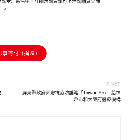
活動受理報名中，詳細活動資訊可上活動網頁查詢
TM）。
記事寄付 (捐贈)
次の記事
故
屏東縣政府寄贈抗疫防護箱「Taiwan Box」給神
戶市和大阪府醫療機構