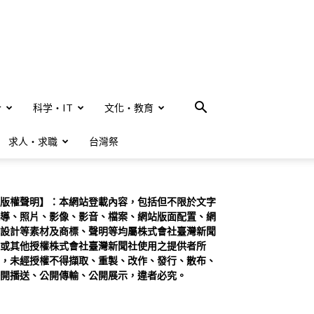
合
科学・IT
文化・教育
求人・求職
台灣祭
版權聲明】：本網站登載內容，包括但不限於文字
導、照片、影像、影音、檔案、網站版面配置、網
設計等素材及商標、聲明等均屬株式會社臺灣新聞
或其他授權株式會社臺灣新聞社使用之提供者所
，未經授權不得擷取、重製、改作、發行、散布、
開播送、公開傳輸、公開展示，違者必究。