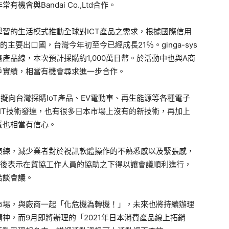
會與Bandai Co.,Ltd合作。
習的生活模式推動全球對ICT產品之需求，根據國際信用
主要出口國，台灣今年初至今已經成長21％。ginga-sys
產品線，本次預計採購約1,000萬日幣。於活動中也與A商
戶實績，相當有機會尋求進一步合作。
Ltd. 擬向台灣採購IoT產品、EV電動車、再生能源等各種電子
台灣的IT技術發達，也有很多日本市場上沒有的新技術，再加上
質也相當有信心。
練，減少業者對於視訊軟體操作的不熟悉感以及緊張感，
會後表示在貿協工作人員的協助之下得以讓會議順利進行，
洽談會議。
場，與廠商一起「化危機為轉機！」，未來也將持續辦理
神，而9月即將辦理的「2021年日本消費產品線上拓銷