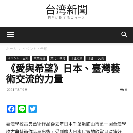
台湾新聞
日台に関するニュース
ホーム
イベント・告知
イベント・告知
中文報導
文化・教育
日台交流
日台 ー 交流
《愛與希望》日本、臺灣藝
術交流的力量
2021年8月9日
0
Facebook
Line
Twitter
臺灣學校古典藝術作品從去年日本千葉縣館山市第一回台灣學
校古典藝術作品展出後，受到廣大日本民眾的欣賞且深獲好