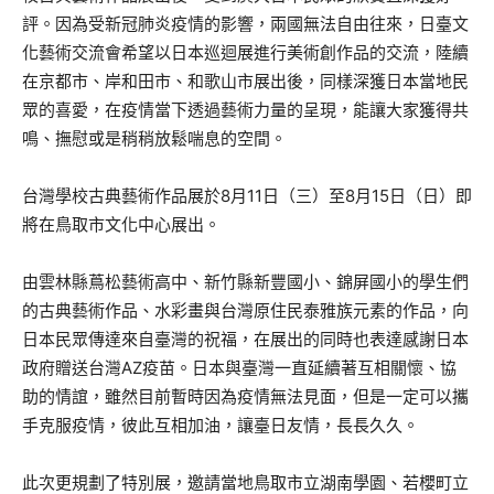
評。因為受新冠肺炎疫情的影響，兩國無法自由往來，日臺文
化藝術交流會希望以日本巡迴展進行美術創作品的交流，陸續
在京都市、岸和田市、和歌山市展出後，同樣深獲日本當地民
眾的喜愛，在疫情當下透過藝術力量的呈現，能讓大家獲得共
鳴、撫慰或是稍稍放鬆喘息的空間。
台灣學校古典藝術作品展於8月11日（三）至8月15日（日）即
將在鳥取市文化中心展出。
由雲林縣蔦松藝術高中、新竹縣新豐國小、錦屏國小的學生們
的古典藝術作品、水彩畫與台灣原住民泰雅族元素的作品，向
日本民眾傳達來自臺灣的祝福，在展出的同時也表達感謝日本
政府贈送台灣AZ疫苗。日本與臺灣一直延續著互相關懷、協
助的情誼，雖然目前暫時因為疫情無法見面，但是一定可以攜
手克服疫情，彼此互相加油，讓臺日友情，長長久久。
此次更規劃了特別展，邀請當地鳥取市立湖南學園、若櫻町立