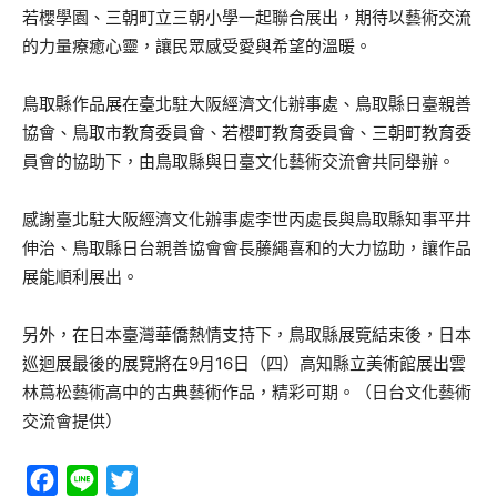
若櫻學園、三朝町立三朝小學一起聯合展出，期待以藝術交流
的力量療癒心靈，讓民眾感受愛與希望的溫暖。
鳥取縣作品展在臺北駐大阪經濟文化辦事處、鳥取縣日臺親善
協會、鳥取市教育委員會、若櫻町教育委員會、三朝町教育委
員會的協助下，由鳥取縣與日臺文化藝術交流會共同舉辦。
感謝臺北駐大阪經濟文化辦事處李世丙處長與鳥取縣知事平井
伸治、鳥取縣日台親善協會會長藤繩喜和的大力協助，讓作品
展能順利展出。
另外，在日本臺灣華僑熱情支持下，鳥取縣展覽結束後，日本
巡迴展最後的展覽將在9月16日（四）高知縣立美術館展出雲
林蔦松藝術高中的古典藝術作品，精彩可期。（日台文化藝術
交流會提供）
Facebook
Line
Twitter