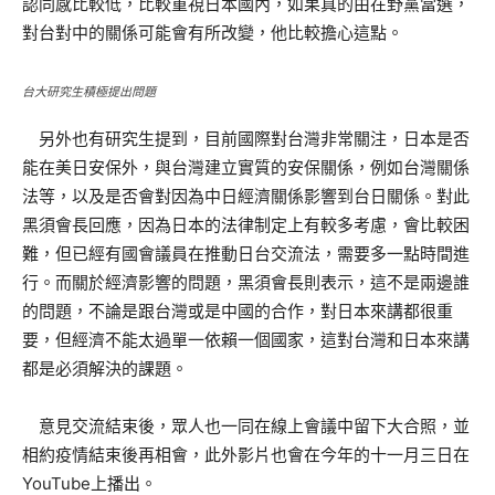
認同感比較低，比較重視日本國內，如果真的由在野黨當選，
對台對中的關係可能會有所改變，他比較擔心這點。
台大研究生積極提出問題
另外也有研究生提到，目前國際對台灣非常關注，日本是否
能在美日安保外，與台灣建立實質的安保關係，例如台灣關係
法等，以及是否會對因為中日經濟關係影響到台日關係。對此
黑須會長回應，因為日本的法律制定上有較多考慮，會比較困
難，但已經有國會議員在推動日台交流法，需要多一點時間進
行。而關於經濟影響的問題，黑須會長則表示，這不是兩邊誰
的問題，不論是跟台灣或是中國的合作，對日本來講都很重
要，但經濟不能太過單一依賴一個國家，這對台灣和日本來講
都是必須解決的課題。
意見交流結束後，眾人也一同在線上會議中留下大合照，並
相約疫情結束後再相會，此外影片也會在今年的十一月三日在
YouTube上播出。