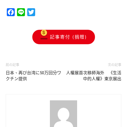
Facebook
Line
Twitter
記事寄付 (捐贈)
前の記事
次の記事
日本、再び台湾に50万回分ワ
人權展首次移師海外 《生活
クチン提供
中的人權》東京展出