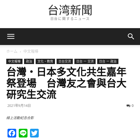
台湾新聞
日台に関するニュース
ホーム
中文報導
中文報導
政治
文化・教育
日台交流
日台 ー 交流
日台 ー 政治
台灣・日本多文化共生嘉年
祭登場 台灣友之會與台大
研究生交流
2021年9月14日
0
線上活動紀念合影
Facebook
Line
Twitter