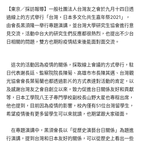
【東京／採訪報導】一般社團法人台灣友之會於九月十四日透
過線上的方式舉行「台灣・日本多文化共生嘉年祭2021」，
由會長黑須隆一舉行專題演講，並台灣大學研究生協會進行意
見交流，活動中台大的研究生們反應都很熱烈，也提出不少台
日相關的問題，雙方也期盼疫情結束後能面對面交流。
這次的活動因為疫情的關係，採取線上會議的方式舉行，駐
日代表謝長廷、監察院院長陳菊、高雄市市長陳其邁、台灣觀
光協會會長葉菊蘭也都透過影片的方式表達對活動的肯定，以
及感謝台灣友之會自創立以來，致力促進台日關係友好和貢獻
等，日本工學院八王子專門學校副校長山野大星也專程出席，
他也提到，目前因為疫情的影響，校內僅有51位台灣留學生，
希望疫情後有更多留學生可以來就讀，也期望跟大家碰面。
在專題演講中，黑須會長以「從歷史演藝台日關係」為題進
行演講，提到台灣和日本友好的關係，可以從歷史上看出一些