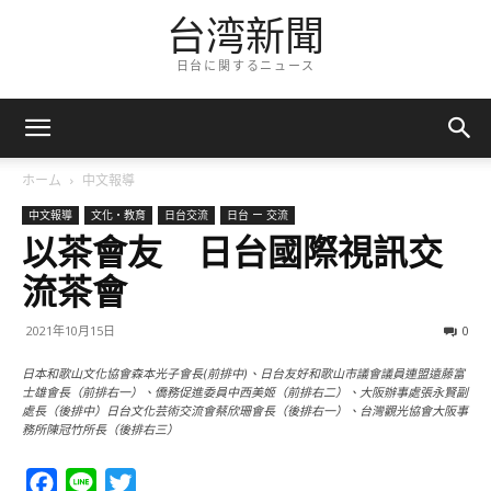
台湾新聞
日台に関するニュース
ホーム
中文報導
中文報導
文化・教育
日台交流
日台 ー 交流
以茶會友 日台國際視訊交
流茶會
2021年10月15日
0
日本和歌山文化協會森本光子會長(前排中)、日台友好和歌山市議會議員連盟遠藤富
士雄會長（前排右一）、僑務促進委員中西美姬（前排右二）、大阪辦事處張永賢副
處長（後排中）日台文化芸術交流會蔡欣珊會長（後排右一）、台灣觀光協會大阪事
務所陳冠竹所長（後排右三）
Facebook
Line
Twitter