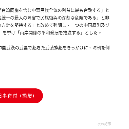
が台湾同胞を含む中華民族全体の利益に最も合致する」と
国統一の最大の障害で民族復興の深刻な危険である」と非
本方針を堅持する」と改めて強調し、一つの中国原則及び
）」を挙げ「両岸関係の平和発展を推進する」とした。
日に中国武漢の武昌で起きた武装蜂起をきっかけに、清朝を倒
記事寄付 (捐贈)
次の記事