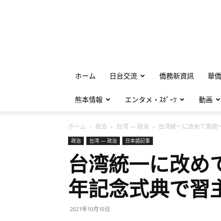
ホーム
日台交流
僑務新資訊
華
熊本情報
エンタメ・ｽﾎﾟｰﾂ
動画
ホーム
政治
台湾 — 政治
台湾統一に改めて意欲～辛
政治
台湾 — 政治
日本語記事
台湾統一に改めて
年記念式典で習
2021年10月10日