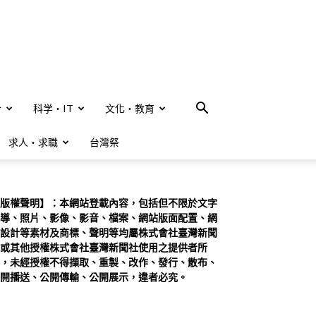
合
科学・IT
文化・教育
求人・求職
台灣祭
版權聲明】：本網站登載內容，包括但不限於文字
導、照片、影像、影音、檔案、網站版面配置、網
設計等素材及商標、聲明等均屬株式會社臺灣新聞
或其他授權株式會社臺灣新聞社使用之提供者所
，未經授權不得擷取、重製、改作、發行、散布、
開播送、公開傳輸、公開展示，違者必究。