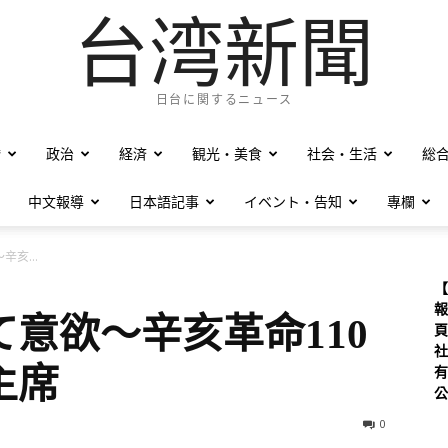
台湾新聞
日台に関するニュース
僑
政治
経済
観光・美食
社会・生活
総
中文報導
日本語記事
イベント・告知
專欄
亥...
【
報
意欲～辛亥革命110
頁
社
主席
有
公
0