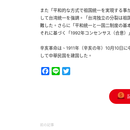
また「平和的な方式で祖国統一を実現する事
して台湾統一を強調。「台湾独立の分裂は祖
難した。さらに「平和統一と一国二制度の基
それに基づく「1992年コンセンサス（合意
辛亥革命は、1911年（辛亥の年）10月10
して中華民国を建国した。
Facebook
Line
Twitter
前の記事