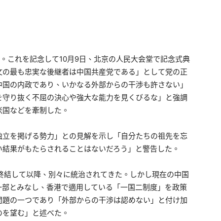
える。これを記念して10月9日、北京の人民大会堂で記念式典
文の最も忠実な後継者は中国共産党である」として党の正
中国の内政であり、いかなる外部からの干渉も許さない」
を守り抜く不屈の決心や強大な能力を見くびるな」と強調
米国などを牽制した。
独立を掲げる勢力」との見解を示し「自分たちの祖先を忘
い結果がもたらされることはないだろう」と警告した。
終結して以降、別々に統治されてきた。しかし現在の中国
一部とみなし、香港で適用している「一国二制度」を政策
問題の一つであり「外部からの干渉は認めない」と付け加
のを望む」と述べた。