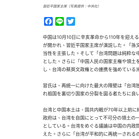
習近平国家主席（写真提供：中央社）
Facebook
Line
Twitter
中国は10月10日に辛亥革命から110年を迎
が開かれ、習近平国家主席が演説した。「孫
当性を主張した。そして「台湾問題は純粋な
とした。さらに「中国人民の国家主権や領土
し、台湾の蔡英文政権との連携を強めている
習氏は、再統一に向けた最大の障壁は「台湾
れ祖国を裏切り国家の分裂を図る者たちに良
台湾と中国本土は、国共内戦が70年以上前に
政府は、台湾を自国にとって不可分の領土の
としている。台湾をめぐる議論は中国の内政
えた。さらに「台湾が平和的に再統一される