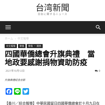
台湾新聞
日台に関するニュース
ホーム
中文報導
中文報導
華僑
華僑 ー 関西
四國華僑總會升旗典禮 當
地政要感謝捐物資助防疫
2021年10月12日
0
升旗典禮紀念合影
Facebook
Line
Twitter
【香川／綜合報導】中華民國留日四國華僑總會於十月九日在