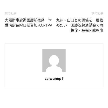
前の記事
次の記事
大阪辦事處辦國慶前夜祭 李
九州・山口との関係を一層強
世丙處長盼日挺台加入CPTPP
めたい 国慶祝賀演講会で陳
銘俊・駐福岡総領事
taiwannp1