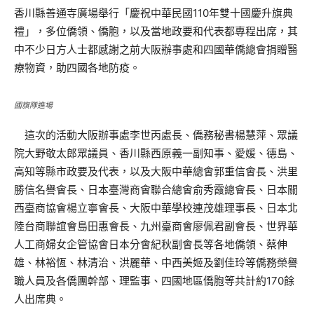
香川縣善通寺廣場舉行「慶祝中華民國110年雙十國慶升旗典
禮」，多位僑領、僑胞，以及當地政要和代表都專程出席，其
中不少日方人士都感謝之前大阪辦事處和四國華僑總會捐贈醫
療物資，助四國各地防疫。
國旗隊進場
這次的活動大阪辦事處李世丙處長、僑務秘書楊慧萍、眾議
院大野敬太郎眾議員、香川縣西原義一副知事、愛媛、德島、
高知等縣市政要及代表，以及大阪中華總會郭重信會長、洪里
勝信名譽會長、日本臺灣商會聯合總會俞秀霞總會長、日本關
西臺商協會楊立寧會長、大阪中華學校連茂雄理事長、日本北
陸台商聯誼會島田惠會長、九州臺商會廖佩君副會長、世界華
人工商婦女企管協會日本分會紀秋副會長等各地僑領、蔡伸
雄、林裕恆、林清治、洪麗華、中西美姬及劉佳玲等僑務榮譽
職人員及各僑團幹部、理監事、四國地區僑胞等共計約170餘
人出席典。