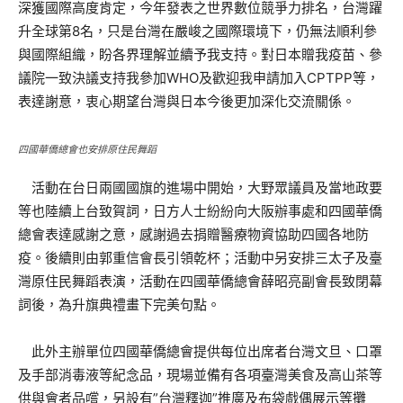
深獲國際高度肯定，今年發表之世界數位競爭力排名，台灣躍
升全球第8名，只是台灣在嚴峻之國際環境下，仍無法順利參
與國際組織，盼各界理解並續予我支持。對日本贈我疫苗、參
議院一致決議支持我參加WHO及歡迎我申請加入CPTPP等，
表達謝意，衷心期望台灣與日本今後更加深化交流關係。
四國華僑總會也安排原住民舞蹈
活動在台日兩國國旗的進場中開始，大野眾議員及當地政要
等也陸續上台致賀詞，日方人士紛紛向大阪辦事處和四國華僑
總會表達感謝之意，感謝過去捐贈醫療物資協助四國各地防
疫。後續則由郭重信會長引領乾杯；活動中另安排三太子及臺
灣原住民舞蹈表演，活動在四國華僑總會薛昭亮副會長致閉幕
詞後，為升旗典禮畫下完美句點。
此外主辦單位四國華僑總會提供每位出席者台灣文旦、口罩
及手部消毒液等紀念品，現場並備有各項臺灣美食及高山茶等
供與會者品嚐，另設有”台灣釋迦”推廣及布袋戲偶展示等攤