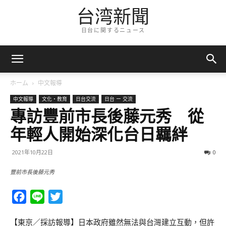
台湾新聞
日台に関するニュース
ホーム
中文報導
中文報導
文化・教育
日台交流
日台 ー 交流
專訪豐前市長後藤元秀 從
年輕人開始深化台日羈絆
2021年10月22日
0
豐前市長後藤元秀
Facebook
Line
Twitter
【東京／採訪報導】日本政府雖然無法與台灣建立互動，但許