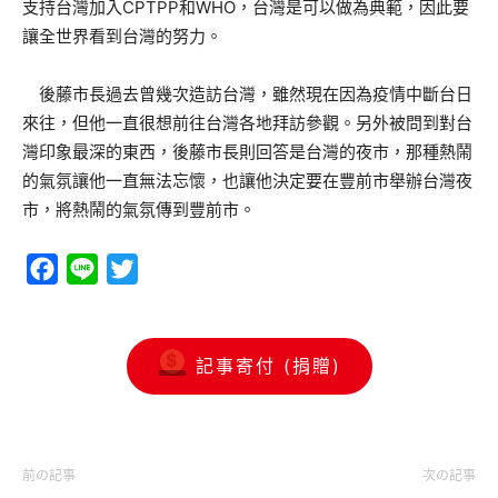
支持台灣加入CPTPP和WHO，台灣是可以做為典範，因此要
讓全世界看到台灣的努力。
後藤市長過去曾幾次造訪台灣，雖然現在因為疫情中斷台日
來往，但他一直很想前往台灣各地拜訪參觀。另外被問到對台
灣印象最深的東西，後藤市長則回答是台灣的夜市，那種熱鬧
的氣氛讓他一直無法忘懷，也讓他決定要在豐前市舉辦台灣夜
市，將熱鬧的氣氛傳到豐前市。
Facebook
Line
Twitter
記事寄付 (捐贈)
前の記事
次の記事