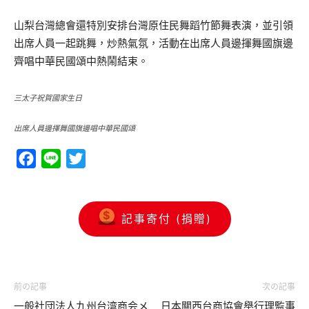
山梨台灣總會還特別安排台灣原住民舞蹈竹節舞表演，並引領
出席人員一起跳舞，炒熱氣氛，活動在出席人員邊揮舞國旗邊
齊唱中華民國頌中熱鬧結束。
三太子祝賀國家生日
出席人員邊揮舞國旗邊唱中華民國頌
Facebook
Line
Twitter
記事寄付 (捐贈)
前の記事
次の記事
一般社団法人九州台湾商会メ
日本關西台商協會舉行理監事