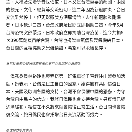
主、人權及法治等普世價值，日本又是台灣重要的鄰國，兩國
的觀光、文化、經貿等交流密切，這二年因為新冠肺炎，台日
交流雖然停止，但更彰顯雙方深厚情誼，去年新冠肺炎剛爆
發，日本缺少口罩，台灣政府及民間立即捐助口罩，今年5月
台灣疫情突然緊張，日本政府立即捐助台灣疫苗，迄今共捐5
次390萬劑疫苗給台灣，台灣也捐贈血氧儀及製氧機給日本，
台日間的互相協助之患難情誼，希望可以永續長存。
林裕玲僑務委員強調旅日僑民支持台灣深耕台日關係
僑務委員林裕玲也專程搭第一班電車從千葉趕往山梨參加活
動，她表示，台灣是民主自由的國家，獲得擁有共同價值日
本、美國及歐洲各國的支持，台灣不會畏懼中國的恐嚇，力守
台灣自由民主的信念，我旅日僑民也會支持台灣。另疫情已經
逐漸緩和，相信在不久將來就會恢復正常生活，台日間也會恢
復交流，旅日僑民也會拓增台日交流活動而努力。
原住民竹竿舞表演