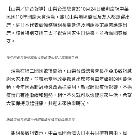
【山梨／綜合報導】山梨台灣總會於10月24日舉辦慶祝中華
民國110年國慶大會活動，旅居山梨地區僑民及友人都踴躍出
席，駐日本代表處僑務組組長謝延淙及副組長宋惠芸應邀出
席。該會特別安排三太子祝賀國家生日快樂，並祈願國泰民
安。
孫亞彤會長致詞感謝大家遠道山梨共賀國家生日
活動在唱二國國歌後開始，山梨台灣總會會長孫亞彤致詞感
謝大家出席，並表示當地政要都會出席該會每年舉辦的國慶活
動，今年因為新冠肺炎改為送賀詞，新冠肺炎疫情影響，不過
疫情已有逐漸緩和趨勢，相信不久就可以恢復原來生活，希望
大家保持身體健康，共迎未來快樂時光。
謝延淙組長希望台日間真情友誼可以永續長存
謝組長致詞表示，中華民國台灣與日本共同擁有自由、民