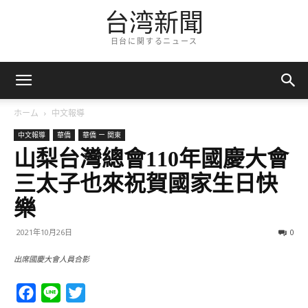
台湾新聞
日台に関するニュース
ホーム
中文報導
中文報導
華僑
華僑 ー 関東
山梨台灣總會110年國慶大會
三太子也來祝賀國家生日快
樂
2021年10月26日
0
出席國慶大會人員合影
Facebook
Line
Twitter