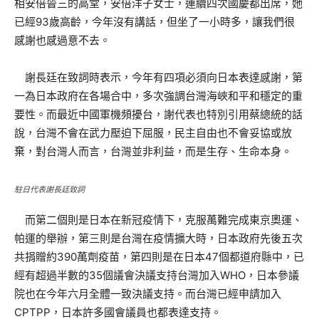
相安倍晉三的高堂，安倍洋子女士，連續四次國慶都出席，她
已經93歲高齡，今年沒有講話，但坐了一小時多，讓我們很
感謝也感過意不去。
謝長廷在致詞時表示，今年有四項必須向日本表達感謝，第
一為日本政府在各場合中，多次強調台灣海峽和平和穩定的重
要性。而最近中國軍機頻擾台，謝代表也特別引用蔡總統的話
說，台灣不會在武力壓迫下屈服，民主自由也不會妥協或放
棄，對台灣人而言，台灣並非利益，而是生存、生命本身。
駐日代表謝長廷致詞
而第二個則是日本在新冠疫情下，克服萬難完成東京奧運、
帕運的舉辦，第三則是台灣在疫情擴大時，日本政府先後五次
共捐贈約390萬劑疫苗，第四則是在日本47個都道府縣中，已
經有超過半數的35個議會決議支持台灣加入WHO，日本參議
院也在今年六月全體一致決議支持。而台灣已經申請加入
CPTPP，日本許多國會議員也都表達支持。