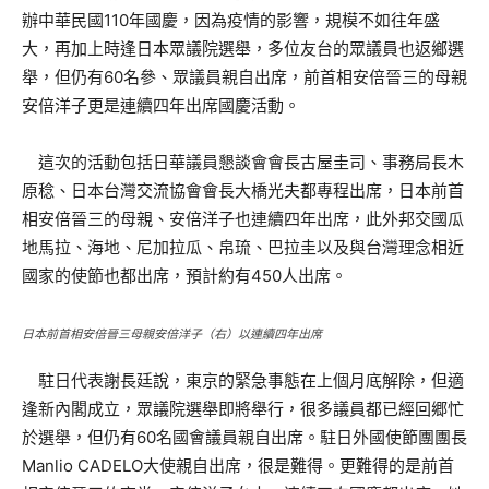
辦中華民國110年國慶，因為疫情的影響，規模不如往年盛
大，再加上時逢日本眾議院選舉，多位友台的眾議員也返鄉選
舉，但仍有60名參、眾議員親自出席，前首相安倍晉三的母親
安倍洋子更是連續四年出席國慶活動。
這次的活動包括日華議員懇談會會長古屋圭司、事務局長木
原稔、日本台灣交流協會會長大橋光夫都專程出席，日本前首
相安倍晉三的母親、安倍洋子也連續四年出席，此外邦交國瓜
地馬拉、海地、尼加拉瓜、帛琉、巴拉圭以及與台灣理念相近
國家的使節也都出席，預計約有450人出席。
日本前首相安倍晉三母親安倍洋子（右）以連續四年出席
駐日代表謝長廷說，東京的緊急事態在上個月底解除，但適
逢新內閣成立，眾議院選舉即將舉行，很多議員都已經回郷忙
於選舉，但仍有60名國會議員親自出席。駐日外國使節團團長
Manlio CADELO大使親自出席，很是難得。更難得的是前首