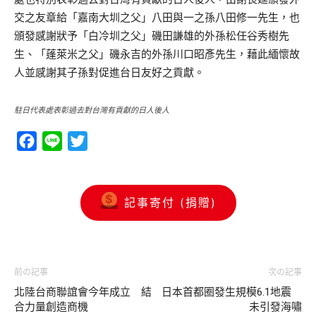
交之友章給「嘉南大圳之父」八田與一之孫八田修一先生，也
頒發感謝狀予「白冷圳之父」磯田謙雄的外孫松任谷秀樹先
生、「蓬萊米之父」磯永吉的外孫川口昭彥先生，藉此緬懷故
人並感謝其子孫對促進台日友好之貢獻。
駐日代表處表彰過去對台灣有貢獻的日人後人
Facebook
Line
Twitter
記事寄付 (捐贈)
前の記事
次の記事
北陸台商聯誼會今年成立 結
日本首都圈發生規模6.1地震
合力量創造商機
未引發海嘯