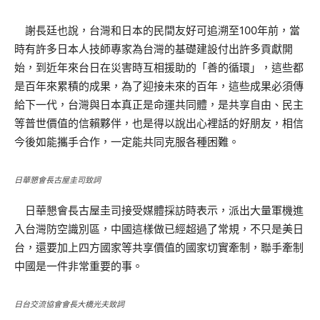
謝長廷也說，台灣和日本的民間友好可追溯至100年前，當
時有許多日本人技師專家為台灣的基礎建設付出許多貢獻開
始，到近年來台日在災害時互相援助的「善的循環」，這些都
是百年來累積的成果，為了迎接未來的百年，這些成果必須傳
給下一代，台灣與日本真正是命運共同體，是共享自由、民主
等普世價值的信賴夥伴，也是得以說出心裡話的好朋友，相信
今後如能攜手合作，一定能共同克服各種困難。
日華懇會長古屋圭司致詞
日華懇會長古屋圭司接受媒體採訪時表示，派出大量軍機進
入台灣防空識別區，中國這樣做已經超過了常規，不只是美日
台，還要加上四方國家等共享價值的國家切實牽制，聯手牽制
中國是一件非常重要的事。
日台交流協會會長大橋光夫致詞