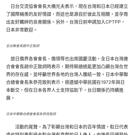
日台交流協會會長大橋光夫表示，現在台灣和日本已經建立
了國際稱羨的友好情誼，而這也是源自於彼此互相關，並孕育
出友好羈絆的良善關係。另外，台灣日前申請加入CPTPP，
日本非常歡迎。
全台聯會長趙中正致詞
旅日僑界各會會長、僑領等也出席國慶活動，全日本台灣連
合會會長趙中正致詞時表示，期待蔡總統能更加凸顯台灣在世
界的存在感，並呼籲世界各地的台灣人團結一致。日本中華聯
合總會會長朱恭亮致則表示，很遺憾中華民國在1972年與日
本斷交，但在日本各界人士支持協助下，台日關係仍持續進
展。
日本中華聯合總會會長朱恭亮致詞
活動的尾聲，為了彰顯台灣和日本的百年情誼，駐日代表
處也特別表彰過去對台灣有貢獻的日人後人，由謝長廷頒發外