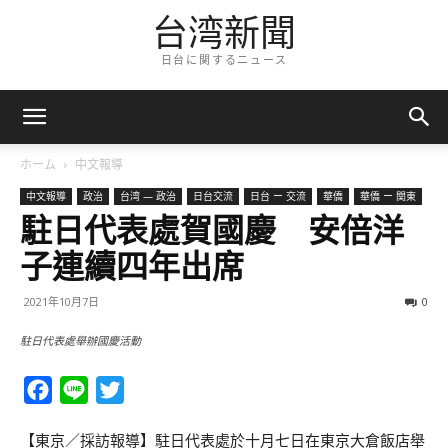
台湾新聞
日台に関するニュース
ホーム
中文報導
中文報導
政治
台湾 — 政治
日台交流
日台 ー 交流
華僑
華僑 ー 関東
駐日代表處賀國慶 安倍洋
子連續四年出席
2021年10月7日
0
駐日代表處舉辦國慶活動
Facebook
Line
Twitter
【東京／採訪報導】駐日代表處於十月七日在東京大倉飯店舉