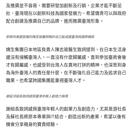
及推廣並不容易，需要研發加創新及行銷，企業才能不斷茁
壯，臺灣現在以創新科技為國家發展力，希望僑青可以與政府
配合創建及推廣自己的品牌，進而推廣臺灣形象。
即將到美國發展的陳至瑜醫師期許自己能成國臺灣與國際橋樑
嬌生集團日本地區負責人陳志瑜醫生致詞提到，在日本生活身
邊沒有接觸臺灣人，一直沒有什麼歸屬感，直到參加臺商會後
才有歸屬感，也感受到台灣人在異地打拼的精神，也深思到身
為海外臺灣人的責任是什麼，在不斷強化自己能力及追求自己
職業，也希望跨國集團能重視臺灣人才。
謝延淙組長致詞感佩臺灣年輕人創造力無限
謝組長致詞感佩臺灣年輕人的創業力及創造力，尤其是游社長
及蘇社長將原本專業與IT結合，創造出新的產業，希望以後有
機會分享親身的寶貴經驗。