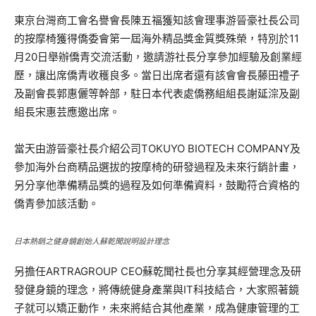
東京台灣商工會名譽會長陳五福獲知該會理事游晉豪社長公司
的按摩椅獲得僑委會第一屆海外精品獎金質獎殊榮，特別於11
月20日舉辦僑青交流活動，邀請游社長分享參加經驗及創業經
歷，讓出席僑青收穫良多。當日出席者還有該會會長藤田禮子
及副會長郭惠儷等幹部，駐日本代表處僑務組組長謝延淙及副
組長宋惠芸應邀出席。
當天由游晉豪社長介紹公司TOKUYO BIOTECH COMPANY及
參加海外台商精品選拔的按摩椅的研發過程及未來行銷計畫，
另分享他準備精品獎的過程及如何準備資料，鼓勵符合資格的
僑青參加該活動。
日本熱銷之健身鏡創始人蘇乾聞說明設計理念
另擔任ARTRAGROUP CEO蘇乾聞社長也分享其經營理念及研
發健身鏡的理念，將傳統健身產業與IT科技結合，大家照著鏡
子就可以矯正動作，未來將結合其他產業，成為健康管理的工