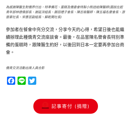
為感謝陳醫生對僑界付出，特準備花、蛋糕及僑委會特製小熊送給陳醫師(圖說左起
青年部林德偉部長、謝延淙組長、藤田禮子會長、陳志瑜醫師、陳五福名譽會長、游
晉豪社長、宋惠芸副組長、蘇乾聞社長)
參加者在餐會中充分交流，分享今天的心得，希望日後也能繼
續辦理此種僑青交流座談會。最後，在品嘗陳名譽會長特別準
備的蛋糕時，跟陳醫生約好，以後回到日本一定要再參加台商
會。
僑青交流活動出席人員合影
Facebook
Line
Twitter
記事寄付 (捐贈)