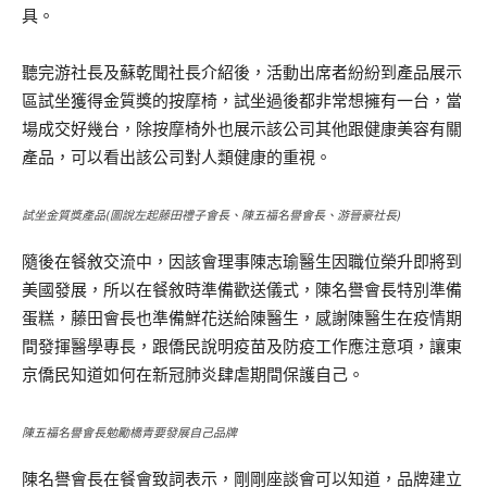
具。
聽完游社長及蘇乾聞社長介紹後，活動出席者紛紛到產品展示
區試坐獲得金質獎的按摩椅，試坐過後都非常想擁有一台，當
場成交好幾台，除按摩椅外也展示該公司其他跟健康美容有關
產品，可以看出該公司對人類健康的重視。
試坐金質獎產品(圖說左起藤田禮子會長、陳五福名譽會長、游晉豪社長)
隨後在餐敘交流中，因該會理事陳志瑜醫生因職位榮升即將到
美國發展，所以在餐敘時準備歡送儀式，陳名譽會長特別準備
蛋糕，藤田會長也準備鮮花送給陳醫生，感謝陳醫生在疫情期
間發揮醫學專長，跟僑民說明疫苗及防疫工作應注意項，讓東
京僑民知道如何在新冠肺炎肆虐期間保護自己。
陳五福名譽會長勉勵橋青要發展自己品牌
陳名譽會長在餐會致詞表示，剛剛座談會可以知道，品牌建立