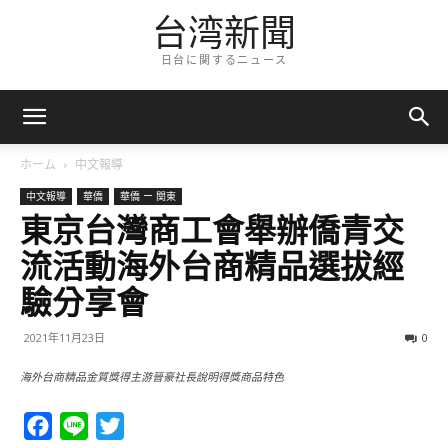
台湾新聞
日台に関するニュース
ホーム
中文報導
中文報導
華僑
華僑 ー 関東
東京台灣商工會舉辦僑青交
流活動海外台商精品選拔經
驗分享會
2021年11月23日
0
海外台商精品金質獎得主游晉豪社長說明得獎商品特色
Facebook
Line
Twitter