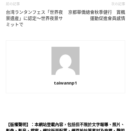
前の記事
次の記事
台湾ランタンフェス「世界夜
京都華僑總會秋季健行 賞楓
景遺産」に認定～世界夜景サ
運動促進會員感情
ミットで
taiwannp1
【版權聲明】：本網站登載內容，包括但不限於文字報導、照片、
影像、影音、檔案、網站版面配置、網頁設計等素材及商標、聲明