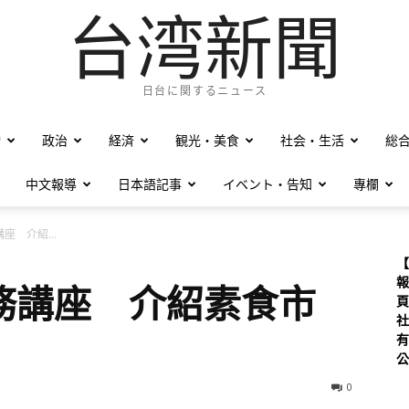
台湾新聞
日台に関するニュース
僑
政治
経済
観光・美食
社会・生活
総
中文報導
日本語記事
イベント・告知
專欄
座 介紹...
【
報
務講座 介紹素食市
頁
社
有
公
0