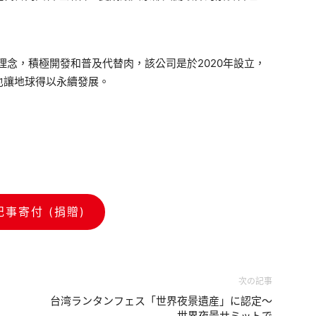
理念，積極開發和普及代替肉，該公司是於2020年設立，
也讓地球得以永續發展。
記事寄付 (捐贈)
次の記事
台湾ランタンフェス「世界夜景遺産」に認定～