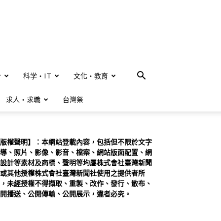
合
科学・IT
文化・教育
求人・求職
台灣祭
版權聲明】：本網站登載內容，包括但不限於文字
導、照片、影像、影音、檔案、網站版面配置、網
設計等素材及商標、聲明等均屬株式會社臺灣新聞
或其他授權株式會社臺灣新聞社使用之提供者所
，未經授權不得擷取、重製、改作、發行、散布、
開播送、公開傳輸、公開展示，違者必究。