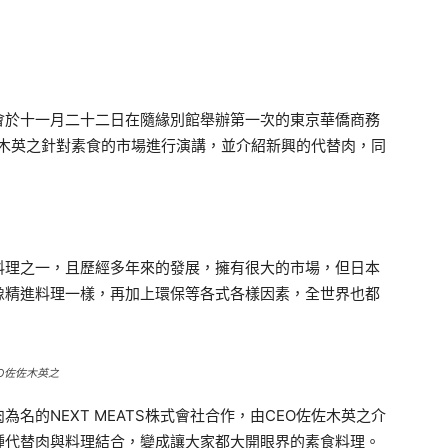
會於十一月二十二日在隨緣別館舉辦第一次的東京華僑商務
O佐佐木英之針對素食的市場進行演講，並介紹新興的代替肉，同
理之一，且歷經多年來的發展，擁有很大的市場，但日本
像精進料理一樣，再加上環保等各式各樣因素，全世界也都
EO佐佐木英之
的NEXT MEATS株式會社合作，由CEO佐佐木英之介
種代替肉與料理結合，變成讓大家都大開眼界的素食料理。