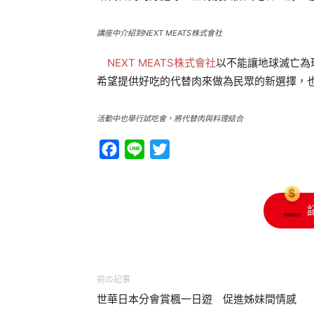
講座中介紹到NEXT MEATS株式會社
NEXT MEATS株式會社
以不能讓地球滅亡為
希望提供好吃的代替肉來做為民眾的新選擇，
活動中也舉行試吃會，將代替肉與料理結合
Facebook
Line
Twitter
前の記事
世華日本分會賞楓一日遊 促進姊妹間情感