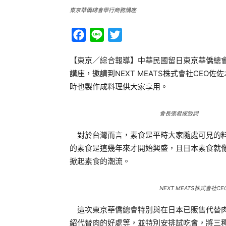
東京華僑總會舉行商務講座
Facebook
Line
Twitter
【東京／綜合報導】中華民國留日東京華僑總
講座，邀請到NEXT MEATS株式會社CE
時也製作成料理供大家享用。
會長張君成致詞
對於台灣而言，素食是平時大家隨處可見的料
的素食是這幾年來才開始興盛，且日本素食就
掀起素食的潮流。
NEXT MEATS株式會社C
這次東京華僑總會特別與在日本已販售代替肉為名
紹代替肉的好處等，並特別安排試吃會，將三