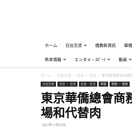
ホーム
日台交流
僑務新資訊
華
熊本情報
エンタメ・ｽﾎﾟｰﾂ
動画
ホーム
日台交流
日台 ー 交流
東京華僑總會商務講
日台交流
日台 ー 交流
社会・生活
華僑
華僑 ー 関東
東京華僑總會商
場和代替肉
2021年11月23日