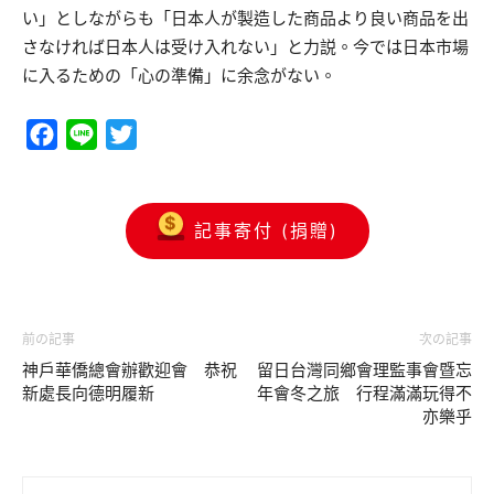
い」としながらも「日本人が製造した商品より良い商品を出
さなければ日本人は受け入れない」と力説。今では日本市場
に入るための「心の準備」に余念がない。
Facebook
Line
Twitter
記事寄付 (捐贈)
前の記事
次の記事
神戶華僑總會辦歡迎會 恭祝
留日台灣同鄉會理監事會暨忘
新處長向德明履新
年會冬之旅 行程滿滿玩得不
亦樂乎