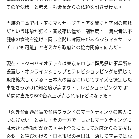
その解決策」と考え、粘会長からの依頼を引き受けた。
当時の日本では、家にマッサージチェアを置くと空間の無駄
だという印象が強く、普及率は僅か一割程度。「消費者は不
健康の食物を避け、同じ空間に冷蔵庫があるならマッサージ
チェアも可能」と考えから政府との協力関係を結んだ。
現在、トクヨバイオテックは東京を中心に群馬県に事業所を
設置し、オンラインショップとテレビショッピングを通じて
販路拡大している。日本人の需要に応じてサイズを選定した
事をきっかけに知名度が高まり、テレビショッピングでは1
時間に当たり500台以上が売られるほどになった。
「海外台商逸品賞で台湾ブランドのマーケティングの拡大に
つなげたい」と話し、その一方で「しかしマーケティングに
は大きな金額がかかる。中小企業にとって政府からの支援も
必要」と呼びかける。日本市場の進出は「決して容易ではな