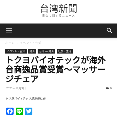
台湾新聞
日台に関するニュース
ホーム
イベント・告知
イベント・告知
経済
台湾 — 経済
社会・生活
トクヨバイオテックが海外
台商逸品賞受賞～マッサー
ジチェア
2021年12月3日
0
トクヨバイオテック游晋豪社長
Facebook
Line
Twitter