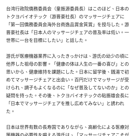
台湾行政院僑務委員会（童振源委員長）はこのほど、日本の
トクヨバイオテック（游晋豪社長）のマッサージチェアに
「第一回僑務委員会海外台商逸品賞金質賞」を授与した。游
晋豪社長は「日本人のマッサージチェアの普及率は低い。一
世帯に一台を目標にしたい」と話した。
游氏が医療機器業界に入ったきっかけは、游氏の幼少の頃に
他界した祖母の影響。「健康の体は人生の一番の喜び」との
思いから、健康維持を課題にした。日本に留学後、銭湯で初
めてマッサージチェアと出会い。百円だけでマッサージが受
けられ、調子もよくなるのに「なぜ普及してないのか」との
疑問を持った。その後、トクヨバイオテックの粘振雄会長に
「日本でマッサージチェアを推し広めてみない」と誘われ
た。
日本は世界有数の長寿国でありながら、高齢化による医療対
策機器の必要性を唱える游氏は、「マッサージチェアこそが