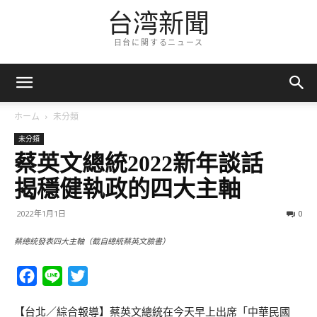
台湾新聞
日台に関するニュース
ホーム
未分類
未分類
蔡英文總統2022新年談話
揭穩健執政的四大主軸
2022年1月1日
0
蔡總統發表四大主軸（截自總統蔡英文臉書）
Facebook
Line
Twitter
【台北／綜合報導】蔡英文總統在今天早上出席「中華民國