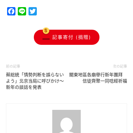
Facebook
Line
Twitter
記事寄付 (捐贈)
前の記事
次の記事
蔡総統「情勢判断を誤らない
關東地區各廟舉行新年團拜
よう」北京当局に呼びかけ～
信徒齊聚一同唸經祈福
新年の談話を発表