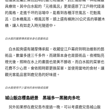
具療效。其中白水館的「元祿風呂」更是還原了江戶時代錢湯
的風格，走進千坪的浴場中，能看到各種浮世風呂、花魁風
呂、日本橋風呂、樽風呂等，頭上還有橫跨20公尺長的華麗木
橋，讓人有如走入時光隧道中。
白水館的薩摩傳承館本身也是藝術品
白水館旁還有薩摩傳承館，收藏從江戶幕府到明治維新的藝
術品，數量多達三千多件，而建築本身也是藝術品，夜裡點亮
燈光後，照映在水上的畫面也是美不勝收，而白水館的菜單也
花費不少心思，會依照時節更換菜單，並使用當地的食材，讓
觀光客能品嘗到鹿兒島的好味道。
白水館使用不少當地的食材做成佳餚
城山飯店櫻島絕景 黑福多一黑豬肉多吃
另外如果想在鹿兒島市度過一晚，可以考慮鹿兒島城山飯