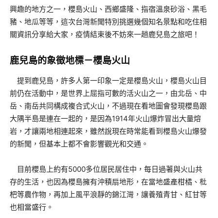
興趣的地方之一，櫻島火山、西鄉盛隆、指宿溫泉砂浴、黑毛
豬、地瓜等等，這次台灣新聞特別挑選幾個知名景點和吃住相
關資訊分享給大家，疫情結束後不妨來一趟鹿兒島之旅吧！
鹿兒島的象徵地標－櫻島火山
提到鹿兒島，許多人第一印象一定是櫻島火山，櫻島火山目
前仍在活動中，是世界上屈指可數的活火山之一，由北岳、中
岳、南岳共同構成複合式火山，不過現在看地圖會發現櫻島跟
大隅半島是連在一起的，是因為1914年火山爆炸冒出大量熔
岩，才讓兩地相連起來，雖然說現在時常能看到櫻島火山爆發
的新聞，但基本上都不會影響觀光和交通。
目前櫻島上約有5000多位居民居住中，每日過著與火山共
存的生活，也因為櫻島擁有沖積扇地形，在當地盛產柑橘、枇
杷等農作物，再加上風平浪靜的錦江灣，讓養殖青甘、紅甘等
也相當盛行。