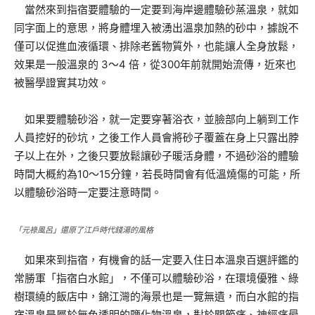
當然來到指宿要體驗的一定要到海岸邊體驗砂蒸溫泉，就如
同字面上的意思，將身體埋入被湧出溫泉加熱的砂中，據說不
僅可以促進血液循環、排除老舊物質外，也能讓人全身放鬆，
效果是一般溫泉的 3～4 倍，從300年前就開始流傳，近來也
被醫學證實其功效。
如果要體驗砂浴，就一定要穿著浴衣，並臉部向上躺到工作
人員挖好的砂坑，之後工作人員會將砂子覆蓋在身上只露出脖
子以上在外，之後只要放鬆讓砂子暖活身體，不過砂浴的體驗
時間大概約為10～15分鐘，若長時間會有低溫燒傷的可能，所
以體驗砂浴時一定要注意時間。
「元祿風呂」還原了江戶時代錢湯的風格
如果來到指宿，有機會的話一定要入住日本溫泉百選評鑑的
常勝軍「指宿白水館」，不僅可以體驗砂浴，在環境優雅、綠
樹環繞的飯店中，錦江灣的海景也是一覽無遺，而白水館的指
宿溫泉是屬於無色透明的鹽化物溫泉，對於關節痛、神經痛最