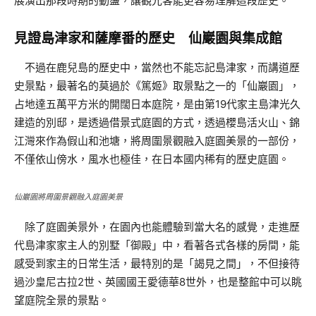
展演出那段時期的動盪，讓觀光客能更容易理解這段歷史。
見證島津家和薩摩番的歷史 仙巖園與集成館
不過在鹿兒島的歷史中，當然也不能忘記島津家，而講道歷
史景點，最著名的莫過於《篤姬》取景點之一的「仙巖園」，
占地達五萬平方米的開闊日本庭院，是由第19代家主島津光久
建造的別邸，是透過借景式庭園的方式，透過櫻島活火山、錦
江灣來作為假山和池塘，將周圍景觀融入庭園美景的一部份，
不僅依山傍水，風水也極佳，在日本國内稀有的歴史庭園。
仙巖園將周圍景觀融入庭園美景
除了庭園美景外，在園內也能體驗到當大名的感覺，走進歷
代島津家家主人的別墅「御殿」中，看著各式各樣的房間，能
感受到家主的日常生活，最特別的是「謁見之間」，不但接待
過沙皇尼古拉2世、英國國王愛德華8世外，也是整館中可以眺
望庭院全景的景點。