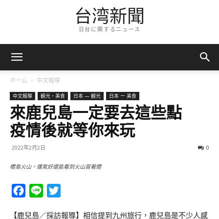
台湾新聞
日台に関するニュース
ホーム
中文報導
中文報導
観光・美食
日本 — 観光
日本 ー 美食
來鹿兒島一定要去這些點
疫情後就等你來玩
2022年2月2日
0
櫻島火山，運氣好還能看到火山冒著煙
Facebook
Line
Twitter
【鹿兒島／採訪報導】相信提到九州旅行，鹿兒島是不少人感