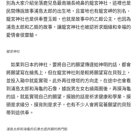
別為大家介紹坐落鹿兒島最南端長崎鼻的龍宮神社，這裡也是
民間傳說故事浦島太郎的出生地，且當地也有龍宮岬的別名、
龍宮神社也是供奉豐玉姬，也就是故事中的乙姬公主，也因為
浦島太郎和乙姬的故事，讓龍宮神社也被認祈求姻緣和幸福的
愛情會很靈驗。
龍宮神社
如果到日本的神社，要將自己的願望傳達給神明的話，都會
將願望寫在繪馬上，但在龍宮神社則是較將願望寫在貝殼上，
並投入箱中就能實現，此外再往燈塔的方向走，在途中也會看
到浦島太郎和海龜的石像，據說男左女右繞兩圈後，再摸海龜
的話，就能實現自己的願望，摸臉的話是祈求健康和學業、摸
頭是求緣分、摸背則是求子，也有不少人會將寫著願望的貝殼
帶到這供奉。
浦島太郎和海龜的石像也是許願的熱門點