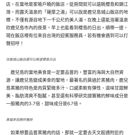
店，在當地是家喻戶曉的飯店，從房間就可以遠眺櫻島和錦江
灣，而露天溫泉的「薩摩之湯」可以說是鹿兒島城山飯店的地
標，不僅有源自地下一千公尺的美人湯，在晚上還能泡著溫泉
欣鹿兒島市內的夜景，早上也能看到櫻島的日出。順帶一提，
現在飯店裡有位來自台灣的迎賓服務員，若有機會遇到可以打
聲招呼！
住進城山飯店還可以眺望櫻島日出
鹿兒島的當地美食是一定要品嘗的，豐富的海與大自然資
源，讓鹿兒島變成美食的聖地，最著名的莫過於黑豬肉，鹿兒
島黑豬的特色是肉質緊緻多汁、口感柔軟有彈性、滋味甘甜鮮
美、脂肪清爽不黏膩，甚至還有科學研究證實豬的鮮味成分是
一般豬肉的3.7倍、甜味成分是6.7倍。
黑福多招牌炸豬排
如果想要品嘗黑豬肉的話，那就一定要去天文館通附近的