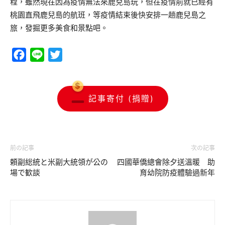
程，雖然現在因為疫情無法來鹿兒島玩，但在疫情前就已經有
桃園直飛鹿兒島的航班，等疫情結束後快安排一趟鹿兒島之
旅，發掘更多美食和景點吧。
Facebook
Line
Twitter
記事寄付 (捐贈)
前の記事
次の記事
頼副総統と米副大統領が公の
四國華僑總會除夕送溫暖 助
場で歓談
育幼院防疫體驗過新年