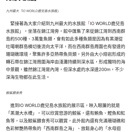
九州最大「IO WORLD鹿兒島水族館」
緊接著為大家介紹到九州最大的水族館
「
IO WORLD鹿兒島
水族館」，坐落在錦江灣旁，館中匯集了來從錦江灣到西南群
島約500種、3萬隻魚類，會有如此多種魚類是因為有黑潮從
吐噶喇群島橫切後流向太平洋，而在西南群島周圍也有發達的
珊瑚礁環境，聚集許多亞熱帶魚貝類，另外由大小熔岩形成的
轉石帶在錦江灣周圍海岸由淺灘持續到深水區，形成獨特的海
中景觀，雖然錦江灣是內灣，但深水處的水深達200m，不少
深海生物都在此生活。
鯨鯊餵食秀
進到IO WORLD鹿兒島水族館的展示區，映入眼簾的就是
「黑潮大水槽」，可以欣賞悠游的鯨鯊，還有鮪魚、鰹魚和魟
魚等，以及鯨鯊餵食秀可以觀賞，此外館內還有充滿珊瑚礁和
色彩鮮艷熱帶魚的「西南群島之海」、放鬆身心的「水母迴