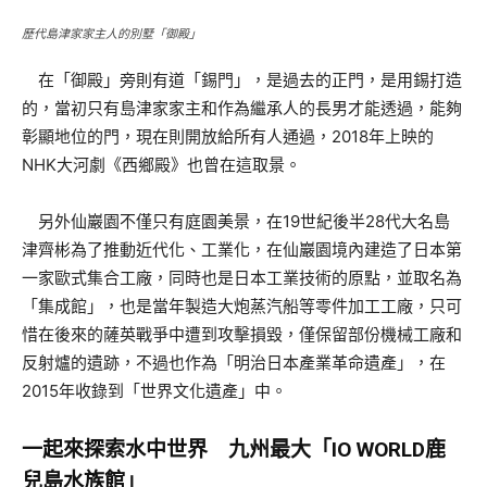
歷代島津家家主人的別墅「御殿」
在「御殿」旁則有道「錫門」，是過去的正門，是用錫打造
的，當初只有島津家家主和作為繼承人的長男才能透過，能夠
彰顯地位的門，現在則開放給所有人通過，2018年上映的
NHK大河劇《西鄉殿》也曾在這取景。
另外仙巖園不僅只有庭園美景，在19世紀後半28代大名島
津齊彬為了推動近代化、工業化，在仙巖園境內建造了日本第
一家歐式集合工廠，同時也是日本工業技術的原點，並取名為
「集成館」，也是當年製造大炮蒸汽船等零件加工工廠，只可
惜在後來的薩英戰爭中遭到攻擊損毀，僅保留部份機械工廠和
反射爐的遺跡，不過也作為「明治日本產業革命遺產」，在
2015年收錄到「世界文化遺產」中。
一起來探索水中世界 九州最大「
IO WORLD
鹿
兒島水族館」