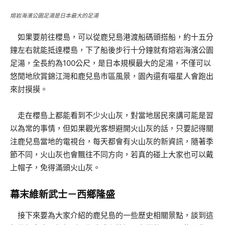
熔岩海濱公園足湯是日本最大的足湯
如果要前往櫻島，可以從鹿兒島港渡船碼頭搭船，約十五分
鐘左右就能抵達櫻島，下了船後步行十分鐘就有熔岩海濱公園
足湯，全長約為100公尺，是日本規模最大的足湯，不僅可以
悠閒地欣賞錦江灣和鹿兒島市區風景，園內還有喵星人會跑出
來討摸摸。
走在櫻島上都能看到不少火山灰，對當地居民來講可能是習
以為常的事情，但如果觀光客想避開火山灰的話，只要記得關
注鹿兒島當地的電視台，每天都會有火山灰的新資訊，隨著季
節不同，火山灰也會飄往不同方向，若真的碰上大家也可以戴
上帽子，免得滿頭火山灰。
幕末維新武士－西鄉隆盛
接下來要為大家介紹的鹿兒島的一些歷史相關景點，談到這