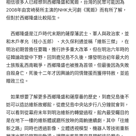
相信很多人已經想到西鄉隆盛和篤姬，台灣的民眾可能因為
2008年由宮崎葵所主演的NHK大河劇《篤姬》而有所了解，
但對於西鄉隆盛比較陌生。
西鄉隆盛是江戶時代末期的薩摩藩武士、軍人與政治家，並
和木戶孝允（桂小五郎）、大久保利通並稱「維新三傑」，在
明治初期曾擔任要職，推行許多重大改革，但在明治六年時的
征韓論政變中下野，回到鹿兒島不久後，爆發明治初年最大的
士族叛亂西南戰爭，西鄉隆盛也被推為首領，但最後因為失敗
自殺身亡，死後十二年才因輿論的同情聲援而獲得特赦，並追
贈政三位。
如果想要了解更多西鄉隆盛和薩摩番的歷史，到鹿兒島後不
妨可以造訪維新故鄉館，從鹿兒島中央站步行八分鐘就會到，
可以看到從幕府末年到明治維新的轉變過程，館內最受矚目的
是在地下一樓的維新體感廳所放映的兩齣連續劇，其中「往維
新之路」同時也透過影像、立體透視模型、機器人等技術重新