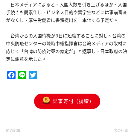
日本メディアによると、入国人数を引き上げるほか、入国
手続きも簡素化し、ビジネス目的や留学生などには事前審査
がなくし、厚生労働省に書類提出を一本化する予定だ。
台湾からの入国待機が3日に短縮することに対し、台湾の
中央防疫センターの陳時中総指揮官は台湾メディアの取材に
応じて「台湾の防疫対策の肯定だ」と返事し、日本政府の決
定に謝意を示した。
Facebook
Line
Twitter
記事寄付 (捐贈)
前の記事
次の記事