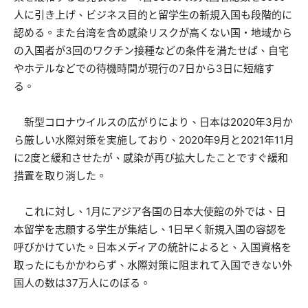
人に引き上げ、ビジネス目的と留学生の新規入国も段階的に
認める。また台湾を含め感染リスクが高くない国・地域から
の入国者が3回のワクチン接種などの条件を満たせば、自宅
やホテルなどでの待機時間が現行の7日から3日に短縮す
る。
新型コロナウイルスの広がりにより、日本は2020年3月か
ら厳しい水際対策を実施しており、2020年9月と2021年11月
に2度と緩和させたが、感染が再び拡大したことですぐ緩和
措置を取り消した。
これに対し、1月にアジア各国の日本大使館の外では、日
本留学を志願する学生が集結し、1日早く新規入国の容認を
呼びかけていた。日本メディアの統計によると、入国資格を
取ったにもかかわらず、水際対策に阻まれて入国できない外
国人の数は37万人にのぼる。