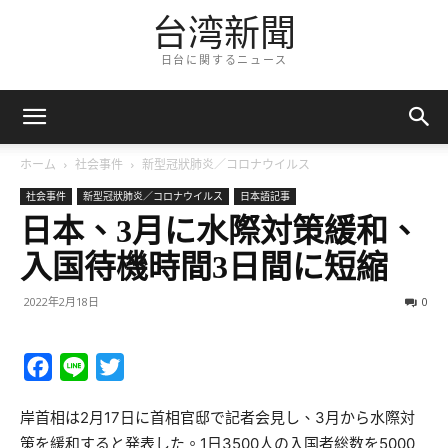
台湾新聞
日台に関するニュース
ホーム
社会事件
新型冠狀肺炎／コロナウイルス
社会事件
新型冠狀肺炎／コロナウイルス
日本語記事
日本、3月に水際対策緩和、
入国待機時間3日間に短縮
2022年2月18日
0
Facebook
Line
Twitter
岸首相は2月17日に首相官邸で記者会見し、3月から水際対
策を緩和すると発表した。1日3500人の入国者総数を5000