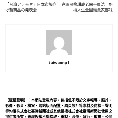
「台湾アテモヤ」日本市場向
專訪黑熊甜慶老闆千康浩 斜
け新商品の発表会
槓人生全因懷念家鄉味
taiwannp1
【版權聲明】：本網站登載內容，包括但不限於文字報導、照片、
影像、影音、檔案、網站版面配置、網頁設計等素材及商標、聲明
等均屬株式會社臺灣新聞社或其他授權株式會社臺灣新聞社使用之
提供者所有，未經授權不得擷取、重製、改作、發行、散布、公開